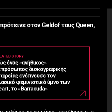
 πρότεινε στον Geldof τους Queen,
LATED STORY
ώς ένας «ανήθικος»
κπρόσωπος δισκογραφικής
ταιρείας ενέπνευσε τον
λασικό φεμινιστικό ύμνο των
art, το «Barracuda»
 παλέψει για να πάρει τους Queen στο