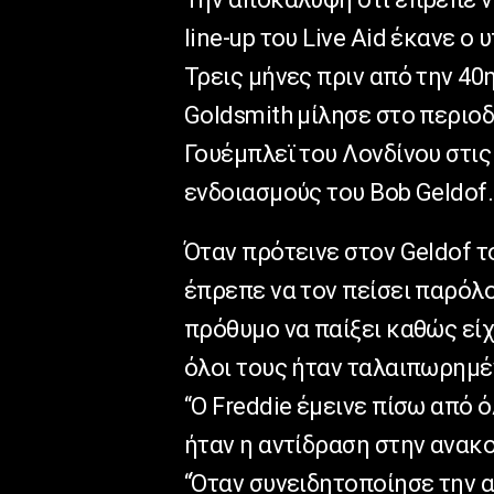
line-up του Live Aid έκανε 
Τρεις μήνες πριν από την 40
Goldsmith μίλησε στο περιοδ
Γουέμπλεϊ του Λονδίνου στις 
ενδοιασμούς του Bob Geldof.
Όταν πρότεινε στον Geldof τ
έπρεπε να τον πείσει παρόλο
πρόθυμο να παίξει καθώς είχ
όλοι τους ήταν ταλαιπωρημέ
“Ο Freddie έμεινε πίσω από ό
ήταν η αντίδραση στην ανακο
“Όταν συνειδητοποίησε την 