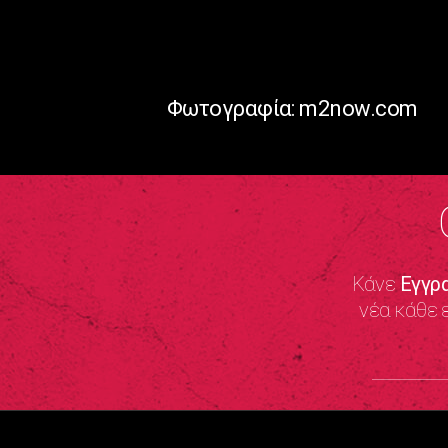
Φωτογραφία: m2now.com
Κάνε
Εγγρ
νέα κάθε 