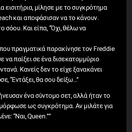
α εισιτήρια, μίλησε με το συγκρότημα
each και αποφάσισαν να το κάνουν.
ο σόου. Και είπα, “Όχι, θέλω να
 που πραγματικά παρακίνησε τον Freddie
ε να παίξει σε ένα δισεκατομμύριο
ντανά. Κανείς δεν το είχε ξανακάνει
ε, “Εντάξει, θα σου δείξω…”
ήνευσαν ένα σύντομο σετ, αλλά ήταν το
αμόρφωσε ως συγκρότημα. Αν μιλάτε για
ένε: “Ναι, Queen.””