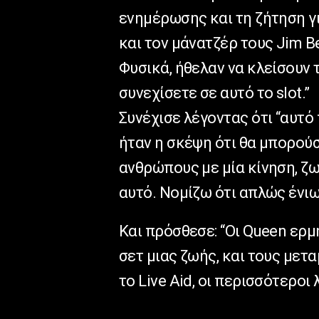
ενημέρωσης και τη ζήτηση γι
και τον μάνατζέρ τους Jim B
Φυσικά, ήθελαν να κλείσουν τ
συνεχίσετε σε αυτό το slot.”
Συνέχισε λέγοντας ότι “αυτό
ήταν η σκέψη ότι θα μπορούσ
ανθρώπους με μία κίνηση, ζω
αυτό. Νομίζω ότι απλώς ένιωσ
Και πρόσθεσε: “Οι Queen ερμ
σετ μιας ζωής, και τους μετ
το Live Aid, οι περισσότεροι λ