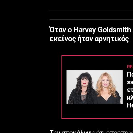
Όταν ο Harvey Goldsmith
εκείνος ήταν αρνητικός
RE
Π
ε
ε
κ
He
Την αποκάλυψη ότι έπρεπε να