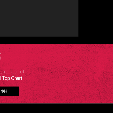
S
ς τα πιο hot
 Top Chart