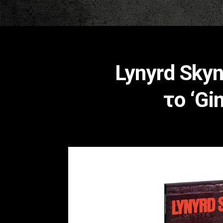
Lynyrd Sky
το ‘Gi