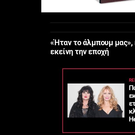
«Ήταν το άλμπουμ μας», 
εκείνη την εποχή
RE
Π
ε
ε
κ
He