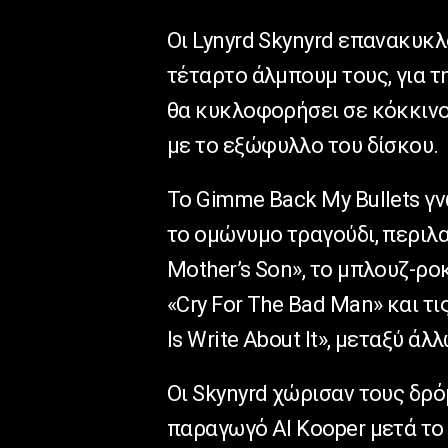
Οι Lynyrd Skynyrd επανακυκλ
τέταρτο άλμπουμ τους, για τ
θα κυκλοφορήσει σε κόκκινο,
με το εξώφυλλο του δίσκου.
Το Gimme Back My Bullets γνω
το ομώνυμο τραγούδι, περιλα
Mother’s Son», το μπλουζ-ροκ
«Cry For The Bad Man» και τι
Is Write About It», μεταξύ άλ
Οι Skynyrd χώρισαν τους δρό
παραγωγό Al Kooper μετά το N