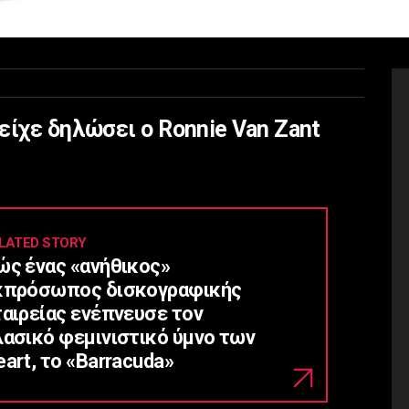
είχε δηλώσει ο Ronnie Van Zant
LATED STORY
ώς ένας «ανήθικος»
κπρόσωπος δισκογραφικής
ταιρείας ενέπνευσε τον
λασικό φεμινιστικό ύμνο των
art, το «Barracuda»