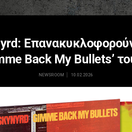
nyrd: Επανακυκλοφορούν
mme Back My Bullets’ τ
NEWSROOM
10.02.2026