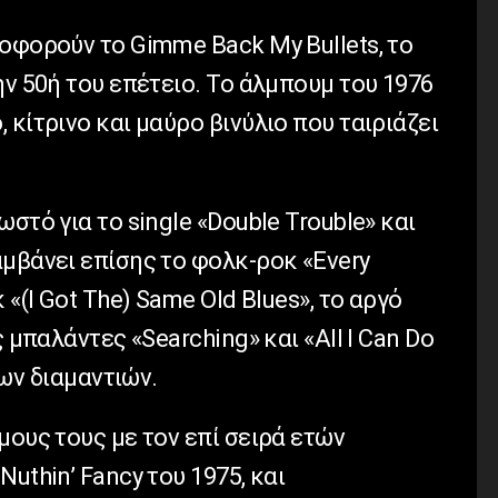
οφορούν το Gimme Back My Bullets, το
ην 50ή του επέτειο. Το άλμπουμ του 1976
 κίτρινο και μαύρο βινύλιο που ταιριάζει
στό για το single «Double Trouble» και
μβάνει επίσης το φολκ-ροκ «Every
 «(I Got The) Same Old Blues», το αργό
ς μπαλάντες «Searching» και «All I Can Do
λων διαμαντιών.
μους τους με τον επί σειρά ετών
uthin’ Fancy του 1975, και