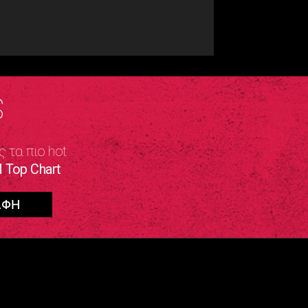
S
ς τα πιο hot
 Top Chart