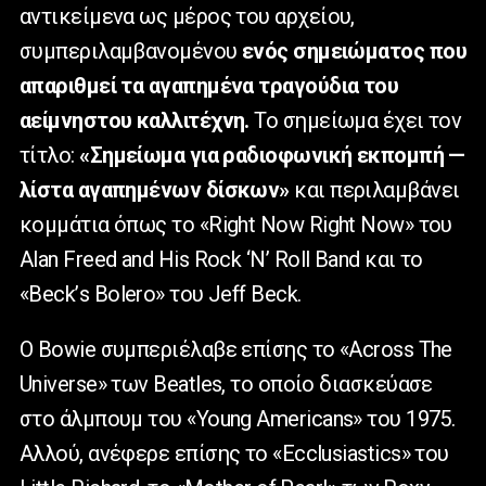
αντικείμενα ως μέρος του αρχείου,
συμπεριλαμβανομένου
ενός σημειώματος που
απαριθμεί τα αγαπημένα τραγούδια του
αείμνηστου καλλιτέχνη.
Το σημείωμα έχει τον
τίτλο:
«Σημείωμα για ραδιοφωνική εκπομπή —
λίστα αγαπημένων δίσκων»
και περιλαμβάνει
κομμάτια όπως το «
Right
Now
Right
Now
» του
Alan
Freed
and
His
Rock
‘
N
’
Roll
Band
και το
«
Beck
’
s
Bolero
» του
Jeff
Beck
.
Ο Bowie συμπεριέλαβε επίσης το «Across The
Universe» των Beatles, το οποίο διασκεύασε
στο άλμπουμ του «Young Americans» του 1975.
Αλλού, ανέφερε επίσης το «Ecclusiastics» του