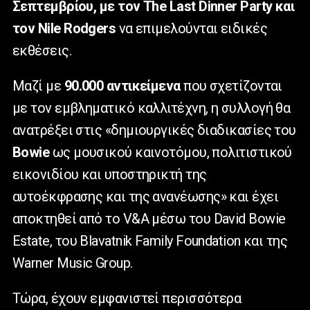
Σεπτεμβρίου, με τον
The
Last
Dinner
Party
και
τον
Nile
Rodgers
να επιμελούνται ειδικές
εκθέσεις.
Μαζί με
90.000 αντικείμενα
που σχετίζονται
με τον εμβληματικό καλλιτέχνη, η συλλογή θα
ανατρέξει στις «δημιουργικές διαδικασίες του
Bowie
ως μουσικού καινοτόμου, πολιτιστικού
εικονιδίου και υποστηρικτή της
αυτοέκφρασης και της ανανέωσης» και έχει
αποκτηθεί από το
V
&
A
μέσω του
David
Bowie
Estate
, του
Blavatnik
Family
Foundation
και της
Warner
Music
Group
.
Τώρα, έχουν εμφανιστεί περισσότερα