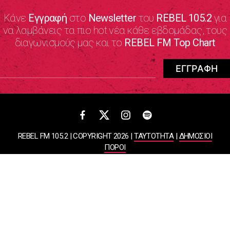
Κάνε
Εγγραφή
στο
Newsletter
του
REBEL 105.2
για
να λαμβάνεις τα πιο hot νέα κάθε εβδομάδας, τους
διαγωνισμούς μας και το
REBEL FM Top Chart
REBEL FM 105.2 | COPYRIGHT 2026 |
ΤΑΥΤΟΤΗΤΑ
|
ΔΗΜΟΣΙΟΙ
ΠΟΡΟΙ
ΠΟΛΙΤΙΚΗ ΑΠΟΡΡΗΤΟΥ & ΟΡΟΙ ΧΡΗΣΗΣ
Designed & Developed by
WHISKEY
ΑΤΛΑΝΤΙΣ ΡΑΔΙΟΦΩΝΙΚΕΣ ΚΑΙ ΤΗΛΕΟΠΤΙΚΕΣ ΕΠΙΧΕΙΡΗΣΕΙΣ ΚΑΙ
ΕΚΔΟΣΕΙΣ ΑΕ