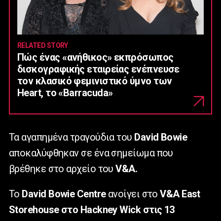
RELATED STORY
Πώς ένας «ανήθικος» εκπρόσωπος
δισκογραφικής εταιρείας ενέπνευσε
τον κλασικό φεμινιστικό ύμνο των
Heart, το «Barracuda»
Τα αγαπημένα τραγούδια του
David
Bowie
αποκαλύφθηκαν σε ένα σημείωμα που
βρέθηκε στο αρχείο του
V
&
A
.
Το
David
Bowie
Centre
ανοίγει στο
V
&
A
East
Storehouse
στο
Hackney
Wick
στις 13