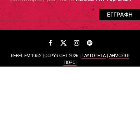
REBEL FM 105.2 | COPYRIGHT 2026 |
ΤΑΥΤΟΤΗΤΑ
|
ΔΗΜΟΣΙΟΙ
ΠΟΡΟΙ
ΠΟΛΙΤΙΚΗ ΑΠΟΡΡΗΤΟΥ & ΟΡΟΙ ΧΡΗΣΗΣ
Designed & Developed by
WHISKEY
ΑΤΛΑΝΤΙΣ ΡΑΔΙΟΦΩΝΙΚΕΣ ΚΑΙ ΤΗΛΕΟΠΤΙΚΕΣ ΕΠΙΧΕΙΡΗΣΕΙΣ ΚΑΙ
ΕΚΔΟΣΕΙΣ ΑΕ
ΒΑΣΙΛΙΣΣΗΣ ΣΟΦΙΑΣ 85, ΜΑΡΟΥΣΙ, 15124
ΑΦΜ: 099878458 | ΔΟΥ: ΚΕΦΟΔΕ ΑΤΤΙΚΗΣ | Αριθμός Γ.Ε.ΜΗ:
044643607000 | Τηλέφωνο: 2108050000