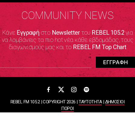
COMMUNITY NEWS
Κάνε
Εγγραφή
στο
Newsletter
του
REBEL 105.2
για
να λαμβάνεις τα πιο hot νέα κάθε εβδομάδας, τους
διαγωνισμούς μας και το
REBEL FM Top Chart
REBEL FM 105.2 | COPYRIGHT 2026 |
ΤΑΥΤΟΤΗΤΑ
|
ΔΗΜΟΣΙΟΙ
ΠΟΡΟΙ
ΠΟΛΙΤΙΚΗ ΑΠΟΡΡΗΤΟΥ & ΟΡΟΙ ΧΡΗΣΗΣ
Designed & Developed by
WHISKEY