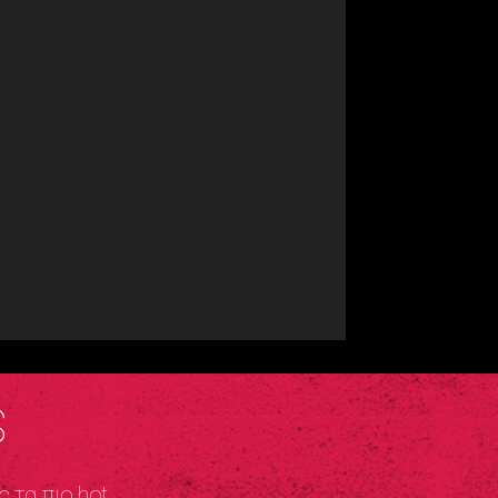
S
ς τα πιο hot