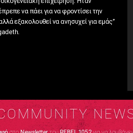
 οικογενειακή επιχείρηση. Ήταν
έπρεπε να πάει για να φροντίσει την
αλλά εξακολουθεί να ανησυχεί για εμάς”
gadeth.
COMMUNITY NEW
αφή
στο
Newsletter
του
REBEL 105.2
για να λαμβάνει