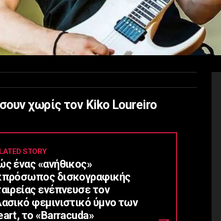
ουν χωρίς τον Kiko Loureiro
LATED STORY
ώς ένας «ανήθικος»
κπρόσωπος δισκογραφικής
ταιρείας ενέπνευσε τον
λασικό φεμινιστικό ύμνο των
art, το «Barracuda»