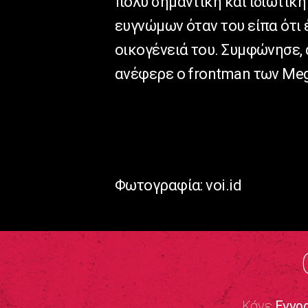
πολύ σημαντική και ιδιωτική
ευγνώμων όταν του είπα ότι 
οικογένειά του. Συμφώνησε, 
ανέφερε ο frontman των Me
Φωτογραφία: voi.id
Κάνε
Εγγρ