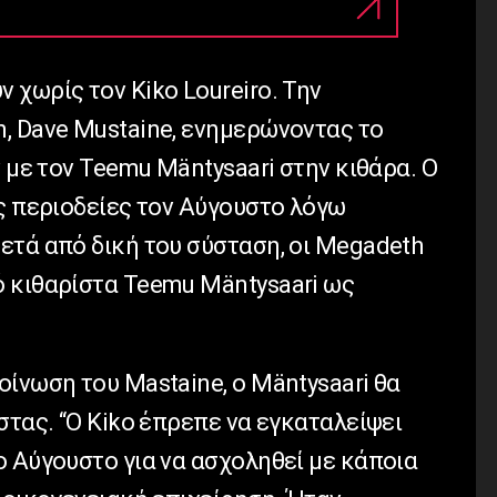
χωρίς τον Kiko Loureiro. Την
, Dave Mustaine, ενημερώνοντας το
ν με τον Teemu Mäntysaari στην κιθάρα. Ο
ς περιοδείες τον Αύγουστο λόγω
ετά από δική του σύσταση, οι Megadeth
 κιθαρίστα Teemu Mäntysaari ως
ίνωση τoυ Mastaine, ο Mäntysaari θα
στας. “Ο Kiko έπρεπε να εγκαταλείψει
ο Αύγουστο για να ασχοληθεί με κάποια