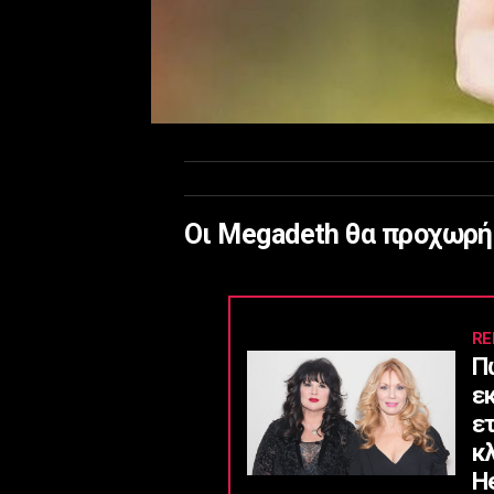
Οι Megadeth θα προχωρήσ
RE
Π
ε
ε
κ
He