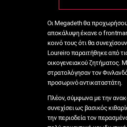
Οι Megadeth θα προχωρήσουν 
αποκάλυψη έκανε ο frontman
κοινό τους ότι θα συνεχίσου
Loureiro παραιτήθηκε από τι
οικογενειακού ζητήματος. Μ
στρατολόγησαν τον Φινλανδό
προσωρινό αντικαταστάτη.
Πλέον, σύμφωνα με την ανακο
συνεχίσει ως βασικός κιθαρί
την περιοδεία τον περασμέν