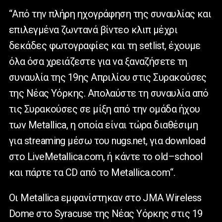
“Από την πλήρη ηχογράφηση της συναυλίας και
επιλεγμένα ζωντανά βίντεο κλιπ μέχρι
δεκάδες φωτογραφίες και τη
setlist
, έχουμε
όλα όσα χρειάζεστε για να ξαναζήσετε τη
συναυλία της 19ης Απριλίου στις Συρακούσες
της Νέας Υόρκης. Απολαύστε τη συναυλία από
τις Συρακούσες σε μίξη από την ομάδα ήχου
των
Metallica
, η οποία είναι τώρα διαθέσιμη
για
streaming
μέσω του
nugs
.
net
, για
download
στο
LiveMetallica
.
com
, ή κάντε το
old
–
school
και πάρτε τα
CD
από το
Metallica
.
com
“.
Οι Metallica εμφανίστηκαν στο JMA Wireless
Dome στο Syracuse της Νέας Υόρκης στις 19