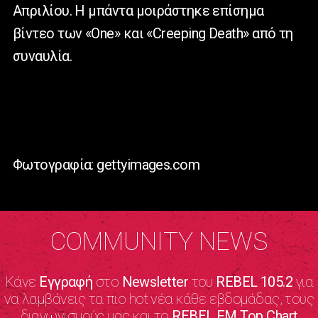
Απριλίου. Η μπάντα μοιράστηκε επίσημα
βίντεο των «One» και «Creeping Death» από τη
συναυλία.
Φωτογραφία: gettyimages.com
COMMUNITY NEWS
Κάνε
Εγγραφή
στο
Newsletter
του
REBEL 105.2
για
να λαμβάνεις τα πιο hot νέα κάθε εβδομάδας, τους
διαγωνισμούς μας και το
REBEL FM Top Chart