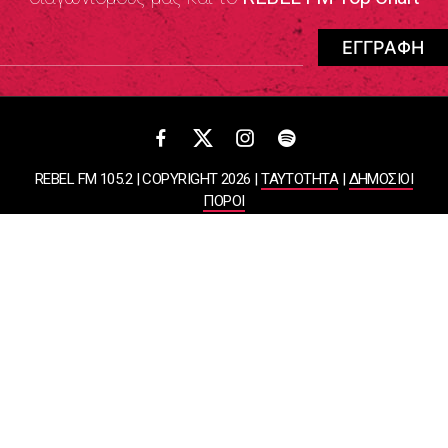
REBEL FM 105.2 | COPYRIGHT 2026 |
ΤΑΥΤΟΤΗΤΑ
|
ΔΗΜΟΣΙΟΙ
ΠΟΡΟΙ
ΠΟΛΙΤΙΚΗ ΑΠΟΡΡΗΤΟΥ & ΟΡΟΙ ΧΡΗΣΗΣ
Designed & Developed by
WHISKEY
ΑΤΛΑΝΤΙΣ ΡΑΔΙΟΦΩΝΙΚΕΣ ΚΑΙ ΤΗΛΕΟΠΤΙΚΕΣ ΕΠΙΧΕΙΡΗΣΕΙΣ ΚΑΙ
ΕΚΔΟΣΕΙΣ ΑΕ
ΒΑΣΙΛΙΣΣΗΣ ΣΟΦΙΑΣ 85, ΜΑΡΟΥΣΙ, 15124
ΑΦΜ: 099878458 | ΔΟΥ: ΚΕΦΟΔΕ ΑΤΤΙΚΗΣ | Αριθμός Γ.Ε.ΜΗ:
044643607000 | Τηλέφωνο: 2108050000