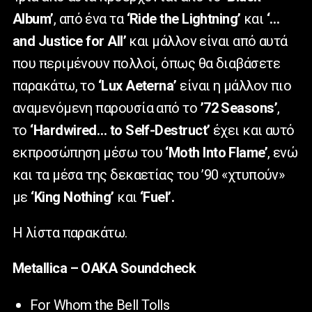
Album’
, από ένα τα
‘Ride the Lightning’
και
‘…
and Justice for All’
και μάλλον είναι από αυτά
που περιμένουν πολλοί, όπως θα διαβάσετε
παρακάτω, το
‘Lux Aeterna’
είναι η μάλλον πιο
αναμενόμενη παρουσία από το
’72 Seasons’
,
το
‘Hardwired… to Self-Destruct’
έχει και αυτό
εκπροσώπηση μέσω του
‘Moth Into Flame’
, ενώ
και τα μέσα της δεκαετίας του ’90 «χτυπούν»
με
‘King Nothing’
και
‘Fuel’.
Η λίστα παρακάτω.
Metallica – ΟΑΚΑ Soundcheck
For Whom the Bell Tolls