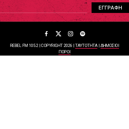
REBEL FM 105.2 | COPYRIGHT 2026 |
ΤΑΥΤΟΤΗΤΑ
|
ΔΗΜΟΣΙΟΙ
ΠΟΡΟΙ
ΠΟΛΙΤΙΚΗ ΑΠΟΡΡΗΤΟΥ & ΟΡΟΙ ΧΡΗΣΗΣ
Designed & Developed by
WHISKEY
ΑΤΛΑΝΤΙΣ ΡΑΔΙΟΦΩΝΙΚΕΣ ΚΑΙ ΤΗΛΕΟΠΤΙΚΕΣ ΕΠΙΧΕΙΡΗΣΕΙΣ ΚΑΙ
ΕΚΔΟΣΕΙΣ ΑΕ
ΒΑΣΙΛΙΣΣΗΣ ΣΟΦΙΑΣ 85, ΜΑΡΟΥΣΙ, 15124
ΑΦΜ: 099878458 | ΔΟΥ: ΚΕΦΟΔΕ ΑΤΤΙΚΗΣ | Αριθμός Γ.Ε.ΜΗ:
044643607000 | Τηλέφωνο: 2108050000