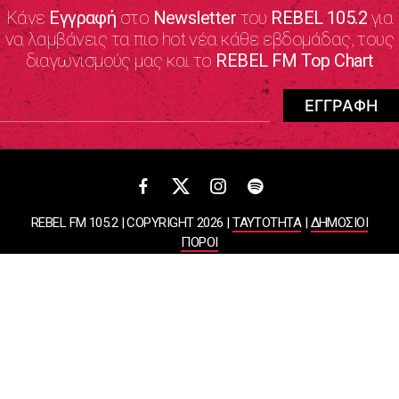
Κάνε
Εγγραφή
στο
Newsletter
του
REBEL 105.2
για
να λαμβάνεις τα πιο hot νέα κάθε εβδομάδας, τους
διαγωνισμούς μας και το
REBEL FM Top Chart
REBEL FM 105.2 | COPYRIGHT 2026 |
ΤΑΥΤΟΤΗΤΑ
|
ΔΗΜΟΣΙΟΙ
ΠΟΡΟΙ
ΠΟΛΙΤΙΚΗ ΑΠΟΡΡΗΤΟΥ & ΟΡΟΙ ΧΡΗΣΗΣ
Designed & Developed by
WHISKEY
ΑΤΛΑΝΤΙΣ ΡΑΔΙΟΦΩΝΙΚΕΣ ΚΑΙ ΤΗΛΕΟΠΤΙΚΕΣ ΕΠΙΧΕΙΡΗΣΕΙΣ ΚΑΙ
ΕΚΔΟΣΕΙΣ ΑΕ
ΒΑΣΙΛΙΣΣΗΣ ΣΟΦΙΑΣ 85, ΜΑΡΟΥΣΙ, 15124