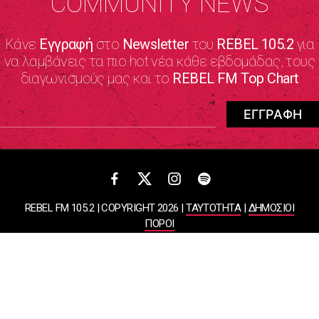
COMMUNITY NEWS
Κάνε
Εγγραφή
στο
Newsletter
του
REBEL 105.2
για
να λαμβάνεις τα πιο hot νέα κάθε εβδομάδας, τους
διαγωνισμούς μας και το
REBEL FM Top Chart
REBEL FM 105.2 | COPYRIGHT 2026 |
ΤΑΥΤΟΤΗΤΑ
|
ΔΗΜΟΣΙΟΙ
ΠΟΡΟΙ
ΠΟΛΙΤΙΚΗ ΑΠΟΡΡΗΤΟΥ & ΟΡΟΙ ΧΡΗΣΗΣ
Designed & Developed by
WHISKEY
ΑΤΛΑΝΤΙΣ ΡΑΔΙΟΦΩΝΙΚΕΣ ΚΑΙ ΤΗΛΕΟΠΤΙΚΕΣ ΕΠΙΧΕΙΡΗΣΕΙΣ ΚΑΙ
ΕΚΔΟΣΕΙΣ ΑΕ