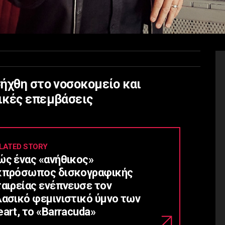
ήχθη στο νοσοκομείο και
ικές επεμβάσεις
LATED STORY
ώς ένας «ανήθικος»
κπρόσωπος δισκογραφικής
ταιρείας ενέπνευσε τον
λασικό φεμινιστικό ύμνο των
art, το «Barracuda»