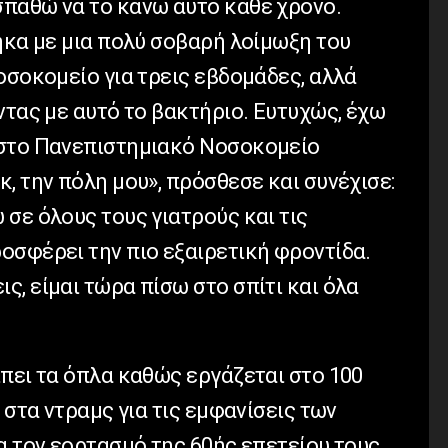
παθώ να το κάνω αυτό κάθε χρόνο.
ηκα με μια πολύ σοβαρή λοίμωξη του
οσοκομείο για τρεις εβδομάδες, αλλά
ντας με αυτό το βακτήριο. Ευτυχώς, έχω
 στο Πανεπιστημιακό Νοσοκομείο
, την πόλη μου», πρόσθεσε και συνέχισε:
σε όλους τους γιατρούς και τις
οσφέρει την πιο εξαιρετική φροντίδα.
, είμαι τώρα πίσω στο σπίτι και όλα
πει τα όπλα καθώς εργάζεται στο 100
 στα ντραμς για τις εμφανίσεις των
α τον εορτασμό της 60ής επετείου τους,