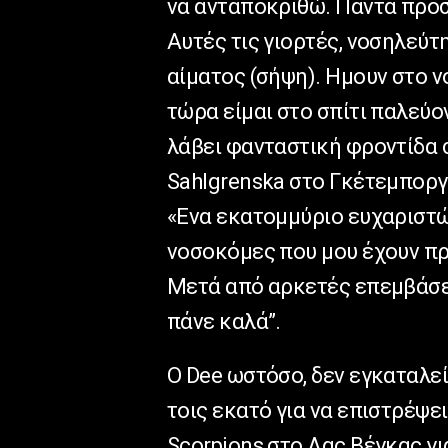
να ανταποκριθώ. Πάντα προσ
Αυτές τις γιορτές, νοσηλεύτ
αίματος (σήψη). Ημουν στο ν
τώρα είμαι στο σπίτι παλεύο
λάβει φανταστική φροντίδα
Sahlgrenska στο Γκέτεμποργκ
«Ενα εκατομμύριο ευχαριστώ 
νοσοκόμες που μου έχουν πρ
Μετά από αρκετές επεμβάσεις
πάνε καλά”.
O Dee ωστόσο, δεν εγκαταλεί
τοις εκατό για να επιστρέψει
Scorpions στο Λας Βέγκας γι