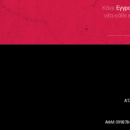
Κάνε
Εγγρ
νέα κάθε 
ΑΤ
ΑΦΜ: 0998784