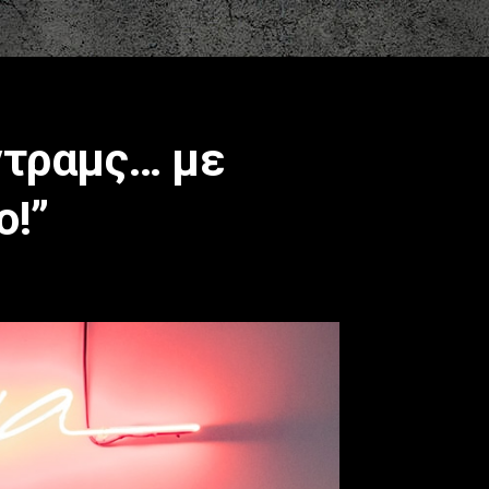
 ντραμς… με
ο!”