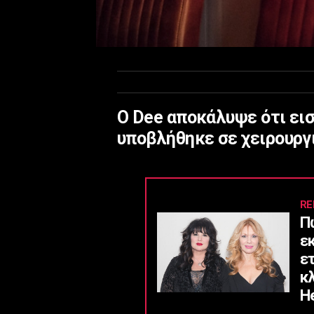
Ο Dee αποκάλυψε ότι εισ
υποβλήθηκε σε χειρουργ
RE
Π
ε
ε
κ
He