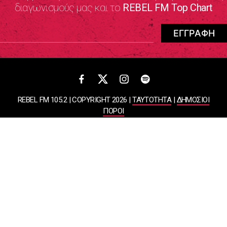
διαγωνισμούς μας και το
REBEL FM Top Chart
REBEL FM 105.2 | COPYRIGHT 2026 |
ΤΑΥΤΟΤΗΤΑ
|
ΔΗΜΟΣΙΟΙ
ΠΟΡΟΙ
ΠΟΛΙΤΙΚΗ ΑΠΟΡΡΗΤΟΥ & ΟΡΟΙ ΧΡΗΣΗΣ
Designed & Developed by
WHISKEY
ΑΤΛΑΝΤΙΣ ΡΑΔΙΟΦΩΝΙΚΕΣ ΚΑΙ ΤΗΛΕΟΠΤΙΚΕΣ ΕΠΙΧΕΙΡΗΣΕΙΣ ΚΑΙ
ΕΚΔΟΣΕΙΣ ΑΕ
ΒΑΣΙΛΙΣΣΗΣ ΣΟΦΙΑΣ 85, ΜΑΡΟΥΣΙ, 15124
ΑΦΜ: 099878458 | ΔΟΥ: ΚΕΦΟΔΕ ΑΤΤΙΚΗΣ | Αριθμός Γ.Ε.ΜΗ: