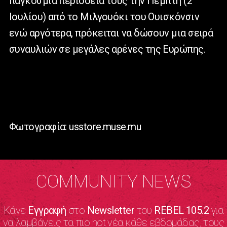
παγκόσμια περιοδεία τους την Πέμπτη (2
Ιουλίου) από το Μιλγουόκι του Ουισκόνσιν
ενώ αργότερα, πρόκειται να δώσουν μια σειρά
συναυλιών σε μεγάλες αρένες της Ευρώπης.
Φωτογραφία: usstore.muse.mu
COMMUNITY NEWS
Κάνε
Εγγραφή
στο
Newsletter
του
REBEL 105.2
για
να λαμβάνεις τα πιο hot νέα κάθε εβδομάδας, τους