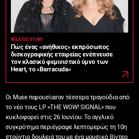
RELATED STORY
Πώς ένας «ανήθικος» εκπρόσωπος
δισκογραφικής εταιρείας ενέπνευσε
τον κλασικό φεμινιστικό ύμνο των
Heart, το «Barracuda»
Οι Muse παρουσίασαν τέσσερα τραγούδια από
το νέο τους LP «THE WOW! SIGNAL» που
κυκλοφορεί στις 26 Ιουνίου. Το αγγλικό
συγκρότημα περιέγραψε λεπτομερώς τη 10η
στούντιο δουλειά του με ένα μουσικό βίντεο