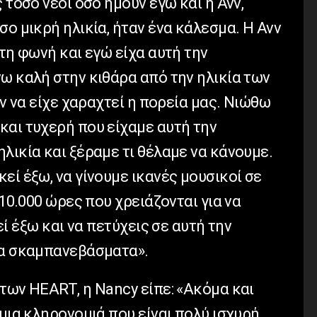
 τόσο νέοι όσο ήμουν εγώ και η Ανν,
σο μικρή ηλικία, ήταν ένα κάλεσμα. Η Ανν
στη φωνή και εγώ είχα αυτή την
ω καλή στην κιθάρα από την ηλικία των
αν να είχε χαραχτεί η πορεία μας. Νιώθω
και τυχερή που είχαμε αυτή την
λικία και ξέραμε τι θέλαμε να κάνουμε.
εί έξω, να γίνουμε ικανές μουσικοί σε
 10.000 ώρες που χρειάζονται για να
εί έξω και να πετύχεις σε αυτή την
τα σκαμπανεβάσματα».
 των
HEART
, η
Nancy
είπε: «Ακόμα και
 μια κληρονομιά που είναι πολύ ισχυρή