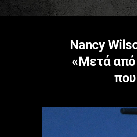
Nancy Wils
«Μετά από 
που