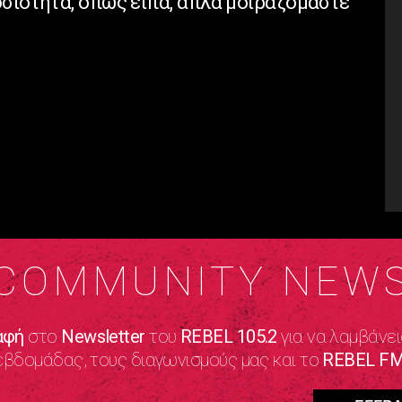
οσιότητα, όπως είπα, απλά μοιραζόμαστε
COMMUNITY NEW
αφή
στο
Newsletter
του
REBEL 105.2
για να λαμβάνει
εβδομάδας, τους διαγωνισμούς μας και το
REBEL FM