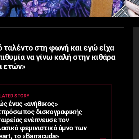
κό ταλέντο στη φωνή και εγώ είχα
ιθυμία να γίνω καλή στην κιθάρα
α ετών»
LATED STORY
ώς ένας «ανήθικος»
κπρόσωπος δισκογραφικής
ταιρείας ενέπνευσε τον
λασικό φεμινιστικό ύμνο των
art, το «Barracuda»