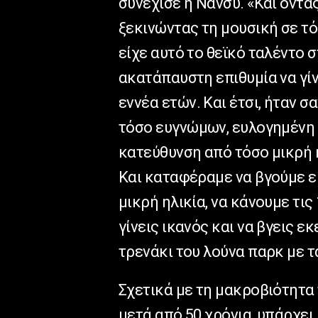
συνέχισε η Νάνσυ. «Και όντας
ξεκινώντας τη μουσική σε τό
είχε αυτό το θεϊκό ταλέντο 
ακατάπαυστη επιθυμία να γίν
εννέα ετών. Και έτσι, ήταν σ
τόσο ευγνώμων, ευλογημένη 
κατεύθυνση από τόσο μικρή η
Και καταφέραμε να βγούμε εκ
μικρή ηλικία, να κάνουμε τις
γίνεις ικανός και να βγεις εκ
τρενάκι του λούνα παρκ με 
Σχετικά με τη μακροβιότητα
μετά από 50 χρόνια, υπάρχει