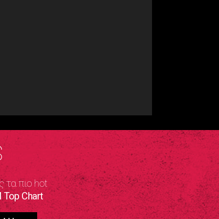
S
ς τα πιο hot
 Top Chart