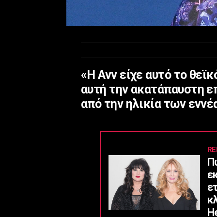
«Η Ανν είχε αυτό το θεϊ
αυτή την ακατάπαυστη επ
από την ηλικία των εννέ
RE
Π
ε
ε
κ
He