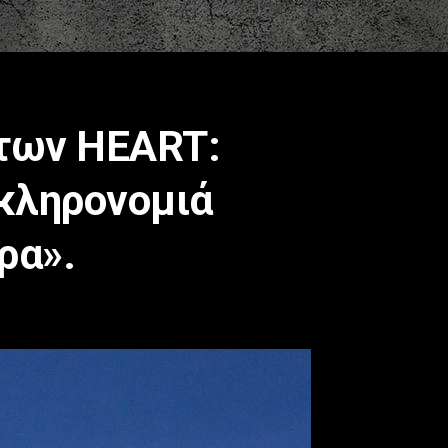
 των HEART:
 κληρονομιά
ρα».