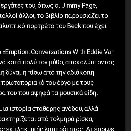
νεργάτες του, όπως οι
Jimmy
Page
,
πολλοί άλλοι, το βιβλίο παρουσιάζει το
αλυπτικό πορτρέτο του
Beck
που έχει
 «
Eruption
:
Conversations
With
Eddie
Van
ερνά κατά πολύ τον μύθο, αποκαλύπτοντας
ή δύναμη πίσω από την αδιάκοπη
 πρωτοποριακό του έργο με τους
α του που αψηφά τα μουσικά είδη.
 μια ιστορία σταθερής ανόδου, αλλά
ρακτηρίζεται από τολμηρά ρίσκα,
μές εκπληκτικής λαμπρότητας. Απέρριψε