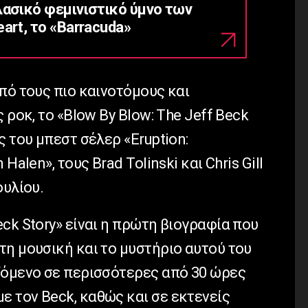
λασικό φεμινιστικό ύμνο των
art, το «Barracuda»
πό τους πιο καινοτόμους και
 ροκ, το «Blow By Blow: The Jeff Beck
ς του μπεστ σέλερ «Eruption:
Halen», τους Brad Tolinski και Chris Gill
ουλίου.
eck
Story
» είναι η πρώτη βιογραφία που
τη μουσική και το μυστήριο αυτού του
ζόμενο σε περισσότερες από 30 ώρες
με τον
Beck
, καθώς και σε εκτενείς