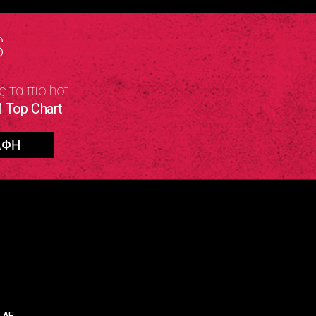
S
ς τα πιο hot
 Top Chart
 ΑΕ