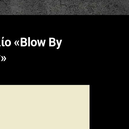
ίο «Blow By
y»