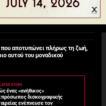
α που αποτυπώνει πλήρως τη ζωή,
ριο αυτού του μοναδικού
LATED STORY
ώς ένας «ανήθικος»
κπρόσωπος δισκογραφικής
ταιρείας ενέπνευσε τον