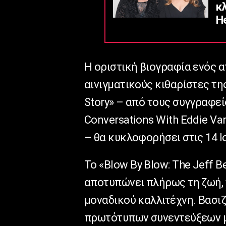
κ
He
Η οριστική βιογραφία ενός α
αινιγματικούς κιθαρίστες της
Story» – από τους συγγραφεί
Conversations With Eddie Van 
– θα κυκλοφορήσει στις 14 Ι
Το «
Blow
By
Blow
:
The
Jeff
B
αποτυπώνει πλήρως τη ζωή, 
μοναδικού καλλιτέχνη. Βασι
πρωτότυπων συνεντεύξεων 