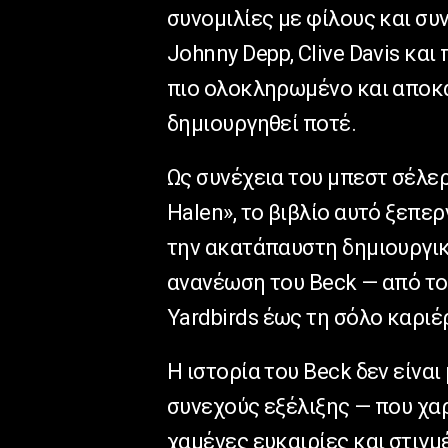
συνομιλίες με φίλους και συ
Johnny
Depp
,
Clive
Davis
και 
πιο ολοκληρωμένο και αποκ
δημιουργηθεί ποτέ.
Ως συνέχεια του μπεστ σέλερ
Halen
», το βιβλίο αυτό ξεπ
την ακατάπαυστη δημιουργικ
ανανέωση του
Beck
— από το
Yardbirds
έως τη σόλο καριέρ
Η ιστορία του
Beck
δεν είναι
συνεχούς εξέλιξης — που χα
χαμένες ευκαιρίες και στιγ