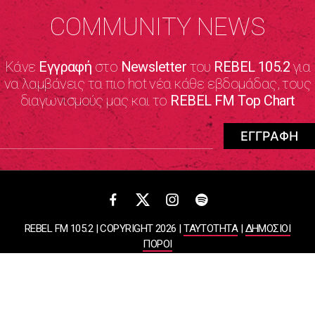
COMMUNITY NEWS
Κάνε
Εγγραφή
στο
Newsletter
του
REBEL 105.2
για
να λαμβάνεις τα πιο hot νέα κάθε εβδομάδας, τους
διαγωνισμούς μας και το
REBEL FM Top Chart
REBEL FM 105.2 | COPYRIGHT 2026 |
ΤΑΥΤΟΤΗΤΑ
|
ΔΗΜΟΣΙΟΙ
ΠΟΡΟΙ
ΠΟΛΙΤΙΚΗ ΑΠΟΡΡΗΤΟΥ & ΟΡΟΙ ΧΡΗΣΗΣ
Designed & Developed by
WHISKEY