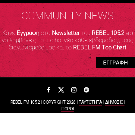
COMMUNITY NEWS
Κάνε
Εγγραφή
στο
Newsletter
του
REBEL 105.2
για
να λαμβάνεις τα πιο hot νέα κάθε εβδομάδας, τους
διαγωνισμούς μας και το
REBEL FM Top Chart
REBEL FM 105.2 | COPYRIGHT 2026 |
ΤΑΥΤΟΤΗΤΑ
|
ΔΗΜΟΣΙΟΙ
ΠΟΡΟΙ
ΠΟΛΙΤΙΚΗ ΑΠΟΡΡΗΤΟΥ & ΟΡΟΙ ΧΡΗΣΗΣ
Designed & Developed by
WHISKEY