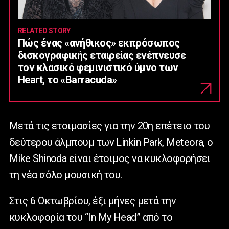
RELATED STORY
Πώς ένας «ανήθικος» εκπρόσωπος
δισκογραφικής εταιρείας ενέπνευσε
τον κλασικό φεμινιστικό ύμνο των
Heart, το «Barracuda»
Μετά τις ετοιμασίες για την 20η επέτειο του
δεύτερου άλμπουμ των Linkin Park, Μeteora, o
Μike Shinoda είναι έτοιμος να κυκλοφορήσει
τη νέα σόλο μουσική του.
Στις 6 Οκτωβρίου, έξι μήνες μετά την
κυκλοφορία του “In My Head” από το