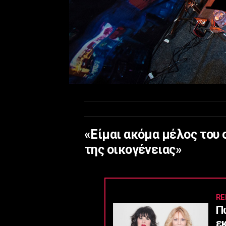
«Είμαι ακόμα μέλος του 
της οικογένειας»
RE
Π
ε