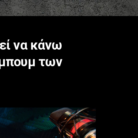
εί να κάνω
λμπουμ των