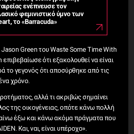
ταιρείας ενέπνευσε τον
λασικό φεμινιστικό ύμνο των
art, το «Barracuda»
ν Jason Green του Waste Some Time With
n επιβεβαίωσε ότι εξακολουθεί να είναι
ά το γεγονός ότι αποσύρθηκε από τις
ένα χρόνο.
ροτήματος, αλλά τι ακριβώς σημαίνει
έλος της οικογένειας, οπότε κάνω πολλή
βγαίνω έξω και κάνω ακόμα πράγματα που
DEN. Και, ναι, είναι υπέροχο».