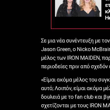
ε
κ
He
Σε μια νέα συνέντευξη με το
Jason Green, ο Nicko McBrai
μέλος των IRON MAIDEN, παρ
περιοδείες πριν από σχεδόν 
«Είμαι ακόμα μέλος του συγκ
αυτό; Λοιπόν, είμαι ακόμα μ
δουλειά με το fan club και 
σχετίζονται με τους IRON MAI