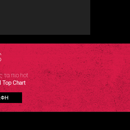
S
ς τα πιο hot
 Top Chart