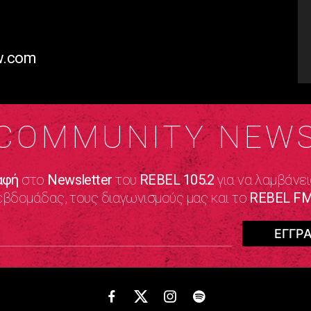
w.com
COMMUNITY NEW
αφή
στο
Newsletter
του
REBEL 105.2
για να λαμβάνει
εβδομάδας, τους διαγωνισμούς μας και το
REBEL FM