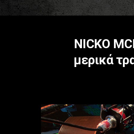
NICKO MCB
μερικά τρ