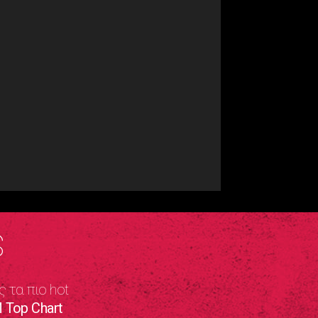
S
ς τα πιο hot
 Top Chart