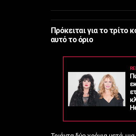
Πρόκειται για το τρίτο 
αυτό το όριο
RE
Π
ε
ε
κ
He
Τριάντα δύο χρόνια μετά, μι