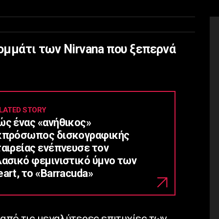
κομμάτι των Nirvana που ξεπερνά
LATED STORY
ώς ένας «ανήθικος»
κπρόσωπος δισκογραφικής
ταιρείας ενέπνευσε τον
λασικό φεμινιστικό ύμνο των
art, το «Barracuda»
α από τις μεγαλύτερες επιτυχίες των