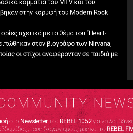
ν βασικά κομμάτια του MTV και του
 ανέβηκαν στην κορυφή του Modern Rock
ορίες σχετικά με το θέμα του “Heart-
 ειπώθηκαν στον βιογράφο των Nirvana,
ποίας οι στίχοι αναφέρονταν σε παιδιά με
COMMUNITY NEW
αφή
στο
Newsletter
του
REBEL 105.2
για να λαμβάνει
εβδομάδας, τους διαγωνισμούς μας και το
REBEL FM