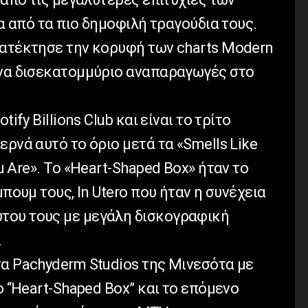
να από τα πιο δημοφιλή τραγούδια τους.
κατέκτησε την κορυφή των charts Modern
ένα δισεκατομμύριο αναπαραγωγές στο
ify Billions Club και είναι το τρίτο
ερνά αυτό το όριο μετά τα «Smells Like
u Are». Το «Heart-Shaped Box» ήταν το
μπουμ τους, In Utero που ήταν η συνέχεια
του τους με μεγάλη δισκογραφική
.
τα Pachyderm Studios της Μινεσότα με
ο “Heart-Shaped Box” και το επόμενο