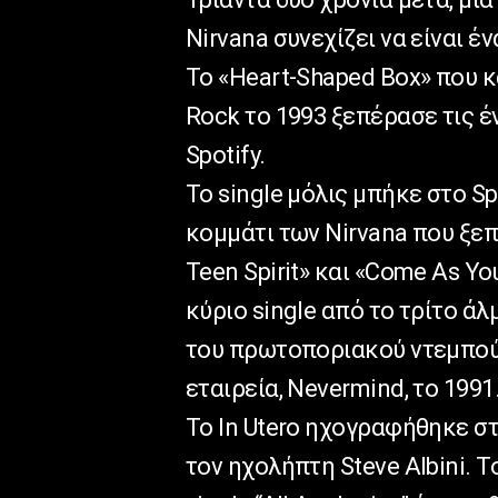
Nirvana συνεχίζει να είναι έ
Το «Heart-Shaped Box» που 
Rock το 1993 ξεπέρασε τις 
Spotify.
Το single μόλις μπήκε στο Spot
κομμάτι των Nirvana που ξεπ
Teen Spirit» και «Come As Yo
κύριο single από το τρίτο άλ
του πρωτοποριακού ντεμπού
εταιρεία, Nevermind, το 1991
Το In Utero ηχογραφήθηκε σ
τον ηχολήπτη Steve Albini. Τ