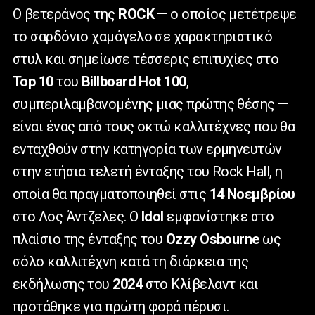
Ο βετεράνος της
ROCK
— ο οποίος μετέτρεψε
το σαρδόνιο χαμόγελο σε χαρακτηριστικό
στυλ και σημείωσε τέσσερις επιτυχίες στο
Top
10
του
Billboard
Hot
100
,
συμπεριλαμβανομένης μιας πρώτης θέσης —
είναι ένας από τους οκτώ καλλιτέχνες που θα
ενταχθούν στην κατηγορία των ερμηνευτών
στην ετήσια τελετή ένταξης του
Rock
Hall
, η
οποία θα πραγματοποιηθεί στις
14 Νοεμβρίου
στο Λος Άντζελες. Ο
Idol
εμφανίστηκε στο
πλαίσιο της ένταξης του
Ozzy
Osbourne
ως
σόλο καλλιτέχνη κατά τη διάρκεια της
εκδήλωσης του
2024
στο Κλίβελαντ και
προτάθηκε για πρώτη φορά πέρυσι.