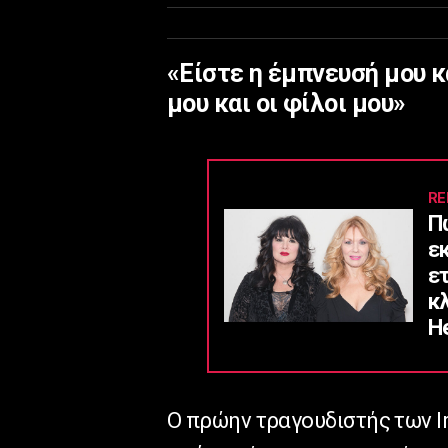
«Είστε η έμπνευσή μου κ
μου και οι φίλοι μου»
RE
Π
ε
ε
κ
He
Ο πρώην τραγουδιστής των
I