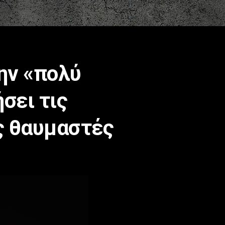
ην «πολύ
σει τις
ς θαυμαστές