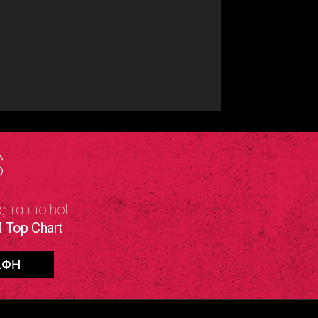
S
ς τα πιο hot
 Top Chart