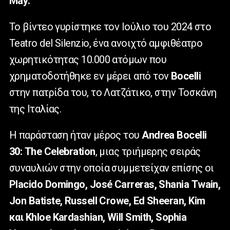
May
.
Το βίντεο γυρίστηκε τον Ιούλιο του 2024 στο
Teatro
del
Silenzio
, ένα ανοιχτό αμφιθέατρο
χωρητικότητας 10.000 ατόμων που
χρηματοδοτήθηκε εν μέρει από τον
Bocelli
στην πατρίδα του, το Λατζάτικο, στην Τοσκάνη
της Ιταλίας.
Η παράσταση ήταν μέρος του
Andrea
Bocelli
30:
The
Celebration
, μιας τριήμερης σειράς
συναυλιών στην οποία συμμετείχαν επίσης οι
Placido
Domingo
,
Jos
é
Carreras
,
Shania
Twain
,
Jon
Batiste
,
Russell
Crowe
,
Ed
Sheeran
,
Kim
και
Khloe
Kardashian
,
Will
Smith
,
Sophia