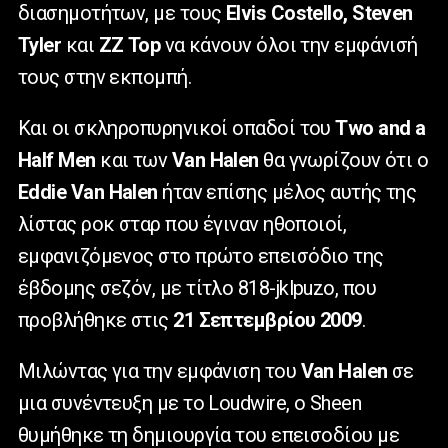
διασημοτήτων, με τους
Elvis
Costello
,
Steven
Tyler
και
ZZ
Top
να κάνουν όλοι την εμφάνισή
τους στην εκπομπή.
Και οι σκληροπυρηνικοί οπαδοί του
Two
and
a
Half
Men
και των
Van
Halen
θα γνωρίζουν ότι ο
Eddie
Van
Halen
ήταν επίσης μέλος αυτής της
λίστας ροκ σταρ που έγιναν ηθοποιοί,
εμφανιζόμενος στο πρώτο επεισόδιο της
έβδομης σεζόν, με τίτλο 818-
jklpuzo
, που
προβλήθηκε στις
21 Σεπτεμβρίου 2009
.
Μιλώντας για την εμφάνιση του
Van
Halen
σε
μια συνέντευξη με το
Loudwire
, ο
Sheen
θυμήθηκε τη δημιουργία του επεισοδίου με