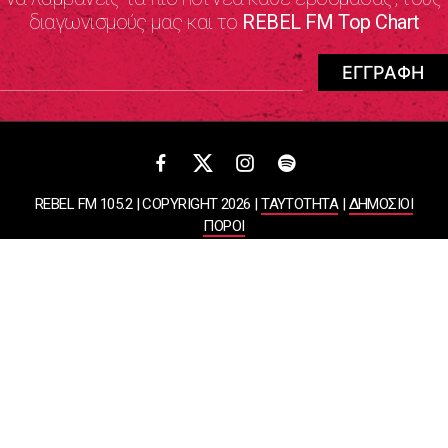
διαγωνισμούς μας και το
REBEL FM Top Chart
REBEL FM 105.2 | COPYRIGHT 2026 |
ΤΑΥΤΟΤΗΤΑ
|
ΔΗΜΟΣΙΟΙ
ΠΟΡΟΙ
ΠΟΛΙΤΙΚΗ ΑΠΟΡΡΗΤΟΥ & ΟΡΟΙ ΧΡΗΣΗΣ
Designed & Developed by
WHISKEY
ΑΤΛΑΝΤΙΣ ΡΑΔΙΟΦΩΝΙΚΕΣ ΚΑΙ ΤΗΛΕΟΠΤΙΚΕΣ ΕΠΙΧΕΙΡΗΣΕΙΣ ΚΑΙ
ΕΚΔΟΣΕΙΣ ΑΕ
ΒΑΣΙΛΙΣΣΗΣ ΣΟΦΙΑΣ 85, ΜΑΡΟΥΣΙ, 15124
ΑΦΜ: 099878458 | ΔΟΥ: ΚΕΦΟΔΕ ΑΤΤΙΚΗΣ | Αριθμός Γ.Ε.ΜΗ: