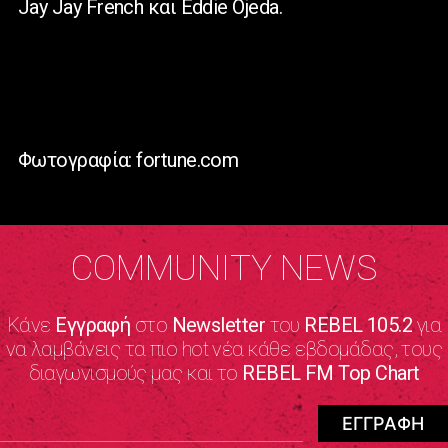
Jay
Jay
French
και
Eddie
Ojeda
.
Φωτογραφία: fortune.com
COMMUNITY NEWS
Κάνε
Εγγραφή
στο
Newsletter
του
REBEL 105.2
για
να λαμβάνεις τα πιο hot νέα κάθε εβδομάδας, τους
διαγωνισμούς μας και το
REBEL FM Top Chart