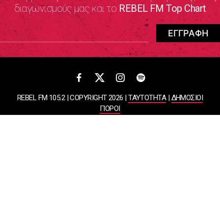
διαγωνισμούς μας και το
REBEL FM Top Chart
REBEL FM 105.2 | COPYRIGHT 2026 |
ΤΑΥΤΟΤΗΤΑ
|
ΔΗΜΟΣΙΟΙ
ΠΟΡΟΙ
ΠΟΛΙΤΙΚΗ ΑΠΟΡΡΗΤΟΥ & ΟΡΟΙ ΧΡΗΣΗΣ
Designed & Developed by
WHISKEY
ΑΤΛΑΝΤΙΣ ΡΑΔΙΟΦΩΝΙΚΕΣ ΚΑΙ ΤΗΛΕΟΠΤΙΚΕΣ ΕΠΙΧΕΙΡΗΣΕΙΣ ΚΑΙ
ΕΚΔΟΣΕΙΣ ΑΕ
ΒΑΣΙΛΙΣΣΗΣ ΣΟΦΙΑΣ 85, ΜΑΡΟΥΣΙ, 15124
ΑΦΜ: 099878458 | ΔΟΥ: ΚΕΦΟΔΕ ΑΤΤΙΚΗΣ | Αριθμός Γ.Ε.ΜΗ: