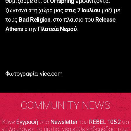
Θυμίζουμε ότι οι
Offspring
εμφανίζονται
ζωντανά στη χώρα μας
στις 7 Ιουλίου
μαζί με
τους
Bad Religion
, στο πλαίσιο του
Release
Athens
στην
Πλατεία Νερού
.
Φωτογραφία: vice.com
COMMUNITY NEWS
Κάνε
Εγγραφή
στο
Newsletter
του
REBEL 105.2
για
να λαμβάνεις τα πιο hot νέα κάθε εβδομάδας, τους