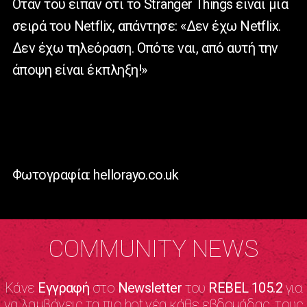
Όταν του είπαν ότι το
Stranger
Things
είναι μια
σειρά του
Netflix
, απάντησε: «Δεν έχω
Netflix
.
Δεν έχω τηλεόραση. Οπότε ναι, από αυτή την
άποψη είναι έκπληξη!»
Φωτογραφία: hellorayo.co.uk
COMMUNITY NEWS
Κάνε
Εγγραφή
στο
Newsletter
του
REBEL 105.2
για
να λαμβάνεις τα πιο hot νέα κάθε εβδομάδας, τους