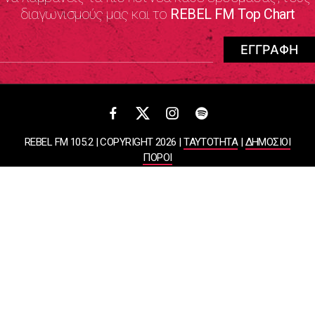
διαγωνισμούς μας και το
REBEL FM Top Chart
REBEL FM 105.2 | COPYRIGHT 2026 |
ΤΑΥΤΟΤΗΤΑ
|
ΔΗΜΟΣΙΟΙ
ΠΟΡΟΙ
ΠΟΛΙΤΙΚΗ ΑΠΟΡΡΗΤΟΥ & ΟΡΟΙ ΧΡΗΣΗΣ
Designed & Developed by
WHISKEY
ΑΤΛΑΝΤΙΣ ΡΑΔΙΟΦΩΝΙΚΕΣ ΚΑΙ ΤΗΛΕΟΠΤΙΚΕΣ ΕΠΙΧΕΙΡΗΣΕΙΣ ΚΑΙ
ΕΚΔΟΣΕΙΣ ΑΕ
ΒΑΣΙΛΙΣΣΗΣ ΣΟΦΙΑΣ 85, ΜΑΡΟΥΣΙ, 15124
ΑΦΜ: 099878458 | ΔΟΥ: ΚΕΦΟΔΕ ΑΤΤΙΚΗΣ | Αριθμός Γ.Ε.ΜΗ: