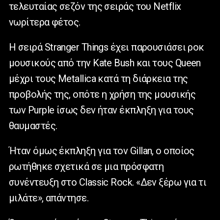
τελευταίας σεζόν της σειράς του
Netflix
νωρίτερα φέτος.
Η σειρά
Stranger
Things
έχει παρουσιάσει ροκ
μουσικούς από την
Kate
Bush
και τους
Queen
μέχρι τους
Metallica
κατά τη διάρκεια της
προβολής της, οπότε η χρήση της μουσικής
των
Purple
ίσως δεν ήταν έκπληξη για τους
θαυμαστές.
Ήταν όμως έκπληξη για τον
Gillan
, ο οποίος
ρωτήθηκε σχετικά σε μια πρόσφατη
συνέντευξη στο
Classic
Rock
. «Δεν ξέρω για τι
μιλάτε», απάντησε.