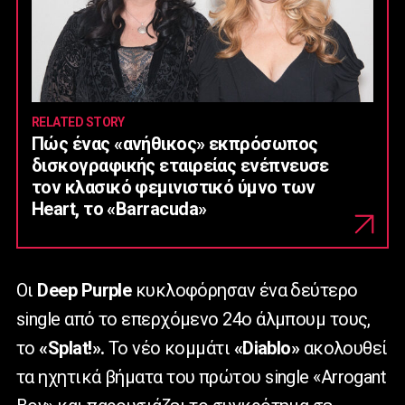
RELATED STORY
Πώς ένας «ανήθικος» εκπρόσωπος
δισκογραφικής εταιρείας ενέπνευσε
τον κλασικό φεμινιστικό ύμνο των
Heart, το «Barracuda»
Οι
Deep
Purple
κυκλοφόρησαν ένα δεύτερο
single
από το επερχόμενο 24ο άλμπουμ τους,
το
«
Splat
!».
Το νέο κομμάτι
«
Diablo
»
ακολουθεί
τα ηχητικά βήματα του πρώτου
single
«
Arrogant