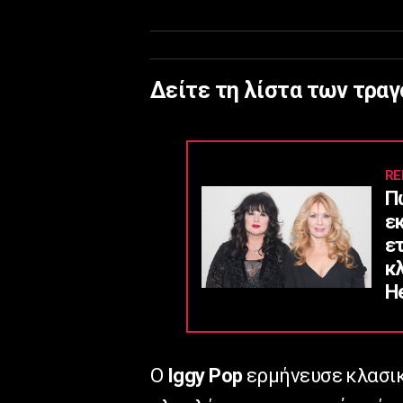
Δείτε τη λίστα των τραγ
RE
Π
ε
ε
κ
He
Ο
Iggy Pop
ερμήνευσε κλασι