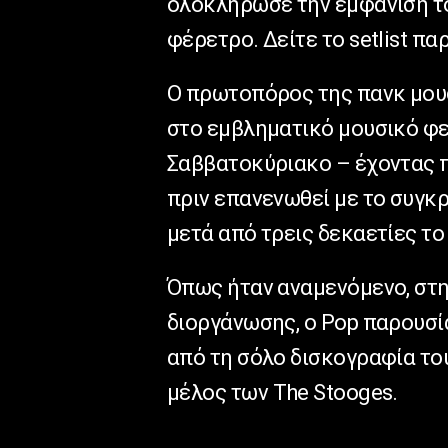
ολοκλήρωσε την εμφάνισή τ
φέρετρο. Δείτε το setlist π
Ο πρωτοπόρος της πανκ μουσ
στο εμβληματικό μουσικό φε
Σαββατοκύριακο – έχοντας πα
πριν επανενωθεί με το συγκ
μετά από τρεις δεκαετίες το
Όπως ήταν αναμενόμενο, στη
διοργάνωσης, ο Pop παρουσί
από τη σόλο δισκογραφία του
μέλος των The Stooges.