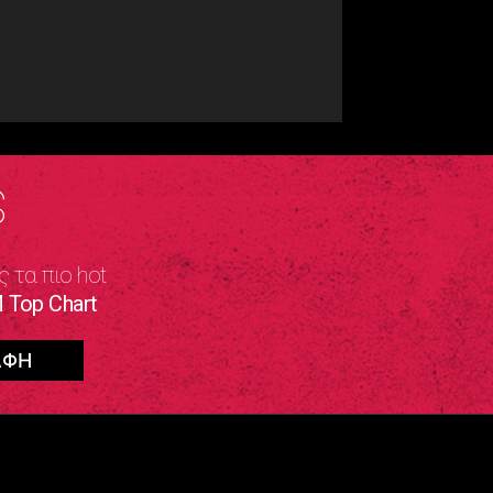
S
ς τα πιο hot
 Top Chart