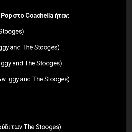
 Pop στο Coachella ήταν:
 Stooges)
ggy and The Stooges)
 Iggy and The Stooges)
ν Iggy and The Stooges)
ούδι των The Stooges)