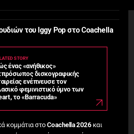
ουδιών του Iggy Pop στο Coachella
LATED STORY
ώς ένας «ανήθικος»
κπρόσωπος δισκογραφικής
ταιρείας ενέπνευσε τον
λασικό φεμινιστικό ύμνο των
art, το «Barracuda»
κά κομμάτια στο
Coachella 2026
και