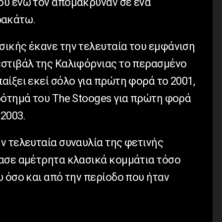
ου ενώ τον απομάκρυναν σε ένα
αρακάτω.
ικής έκανε την τελευταία του εμφάνιση
στιβάλ της Καλιφόρνιας το περασμένο
ίξει εκεί σόλο για πρώτη φορά το 2001,
ρότημά του The Stooges για πρώτη φορά
 2003.
ν τελευταία συναυλία της φετινής
ασε αμέτρητα κλασικά κομμάτια τόσο
 όσο και από την περίοδο που ήταν