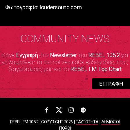
Φωτογραφία: loudersound.com
COMMUNITY NEWS
Κάνε
Εγγραφή
στο
Newsletter
του
REBEL 105.2
για
να λαμβάνεις τα πιο hot νέα κάθε εβδομάδας, τους
διαγωνισμούς μας και το
REBEL FM Top Chart
REBEL FM 105.2 | COPYRIGHT 2026 |
ΤΑΥΤΟΤΗΤΑ
|
ΔΗΜΟΣΙΟΙ
ΠΟΡΟΙ