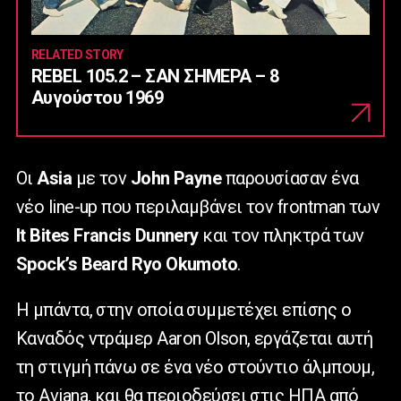
RELATED STORY
REBEL 105.2 – ΣΑΝ ΣΗΜΕΡΑ – 8
Αυγούστου 1969
Οι
Asia
με τον
John Payne
παρουσίασαν ένα
νέο line-up που περιλαμβάνει τον frontman των
It Bites Francis Dunnery
και τον πληκτρά των
Spock’s Beard Ryo Okumoto
.
Η μπάντα, στην οποία συμμετέχει επίσης ο
Καναδός ντράμερ Aaron Olson, εργάζεται αυτή
τη στιγμή πάνω σε ένα νέο στούντιο άλμπουμ,
το Aviana, και θα περιοδεύσει στις ΗΠΑ από