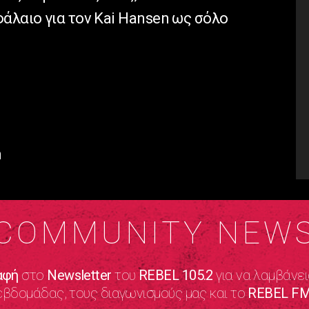
άλαιο για τον Kai Hansen ως σόλο
m
COMMUNITY NEW
αφή
στο
Newsletter
του
REBEL 105.2
για να λαμβάνει
εβδομάδας, τους διαγωνισμούς μας και το
REBEL FM