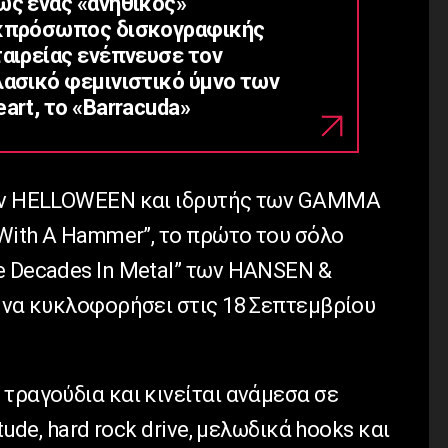
ώς ένας «ανήθικος»
κπρόσωπος δισκογραφικής
ταιρείας ενέπνευσε τον
λασικό φεμινιστικό ύμνο των
art, το «Barracuda»
των HELLOWEEN και ιδρυτής των GAMMA
 With A Hammer”, το πρώτο του σόλο
e Decades In Metal” των HANSEN &
ι να κυκλοφορήσει στις 18 Σεπτεμβρίου
τραγούδια και κινείται ανάμεσα σε
tude, hard rock drive, μελωδικά hooks και