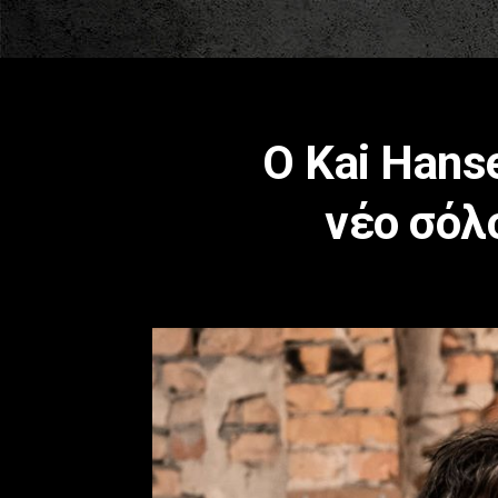
Ο Kai Han
νέο σόλ