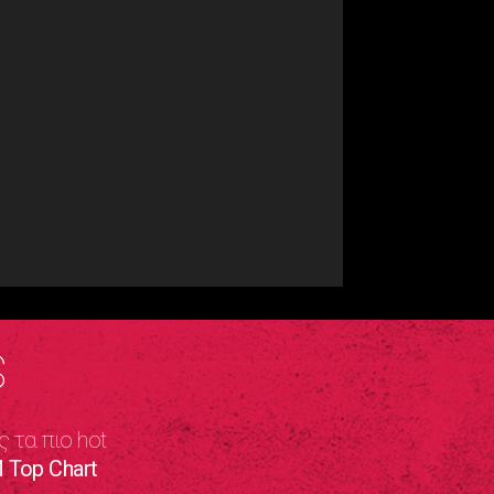
S
ς τα πιο hot
 Top Chart