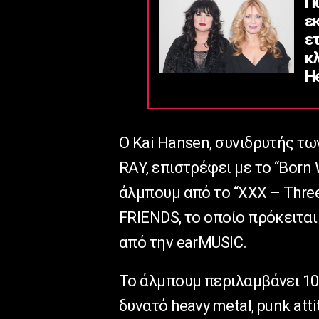
Π
ε
ε
κ
He
Ο Kai Hansen, συνιδρυτής 
RAY, επιστρέφει με το “Born
άλμπουμ από το “XXX – Thre
FRIENDS, το οποίο πρόκειτα
από την earMUSIC.
Το άλμπουμ περιλαμβάνει 10 
δυνατό heavy metal, punk atti