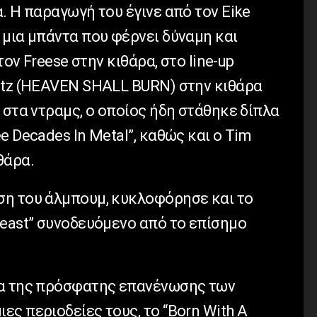
. Η παραγωγή του έγινε από τον Eike
 μια μπάντα που φέρνει δύναμη και
τον Freese στην κιθάρα, στο line-up
etz (HEAVEN SHALL BURN) στην κιθάρα
 στα ντραμς, ο οποίος ήδη στάθηκε δίπλα
e Decades In Metal”, καθώς και ο Tim
θάρα.
ση του άλμπουμ, κυκλοφόρησε και το
Beast” συνοδευόμενο από το επίσημο
ία της πρόσφατης επανένωσης των
ς περιοδείες τους, το “Born With A