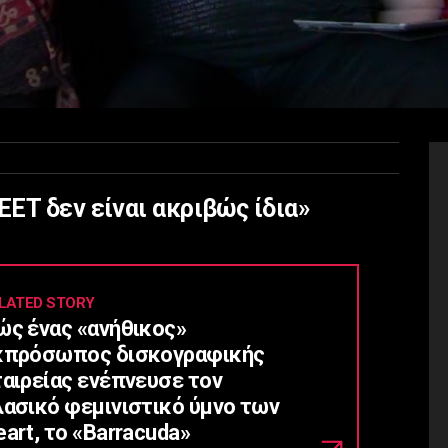
ET δεν είναι ακριβώς ίδια»
LATED STORY
ώς ένας «ανήθικος»
κπρόσωπος δισκογραφικής
ταιρείας ενέπνευσε τον
λασικό φεμινιστικό ύμνο των
art, το «Barracuda»