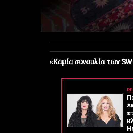
«Καμία συναυλία των SWE
RE
Π
ε
ε
κ
He