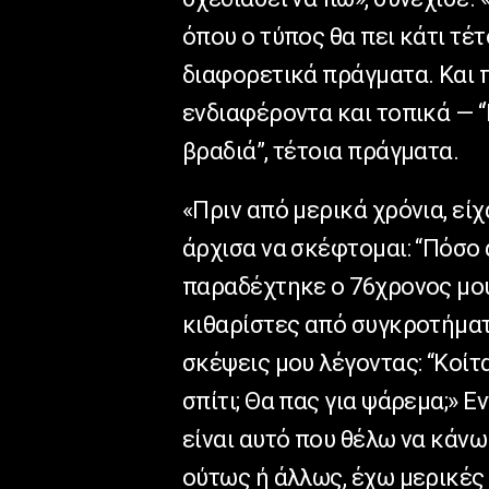
όπου ο τύπος θα πει κάτι τέτ
διαφορετικά πράγματα. Και 
ενδιαφέροντα και τοπικά — “
βραδιά”, τέτοια πράγματα.
«Πριν από μερικά χρόνια, εί
άρχισα να σκέφτομαι: “Πόσο 
παραδέχτηκε ο 76χρονος μου
κιθαρίστες από συγκροτήματα
σκέψεις μου λέγοντας: “Κοίτα
σπίτι; Θα πας για ψάρεμα;» Ε
είναι αυτό που θέλω να κάνω
ούτως ή άλλως, έχω μερικές