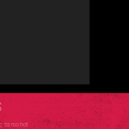
S
ς τα πιο hot