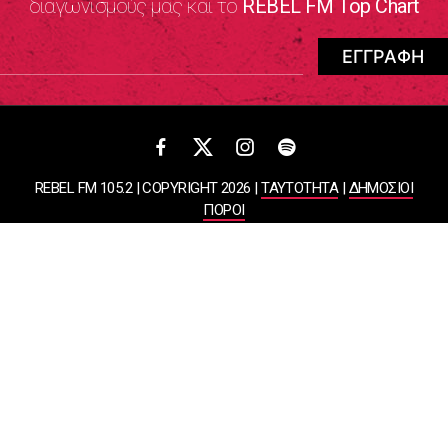
διαγωνισμούς μας και το
REBEL FM Top Chart
REBEL FM 105.2 | COPYRIGHT 2026 |
ΤΑΥΤΟΤΗΤΑ
|
ΔΗΜΟΣΙΟΙ
ΠΟΡΟΙ
ΠΟΛΙΤΙΚΗ ΑΠΟΡΡΗΤΟΥ & ΟΡΟΙ ΧΡΗΣΗΣ
Designed & Developed by
WHISKEY
ΑΤΛΑΝΤΙΣ ΡΑΔΙΟΦΩΝΙΚΕΣ ΚΑΙ ΤΗΛΕΟΠΤΙΚΕΣ ΕΠΙΧΕΙΡΗΣΕΙΣ ΚΑΙ
ΕΚΔΟΣΕΙΣ ΑΕ
ΒΑΣΙΛΙΣΣΗΣ ΣΟΦΙΑΣ 85, ΜΑΡΟΥΣΙ, 15124
ΑΦΜ: 099878458 | ΔΟΥ: ΚΕΦΟΔΕ ΑΤΤΙΚΗΣ | Αριθμός Γ.Ε.ΜΗ:
044643607000 | Τηλέφωνο: 2108050000