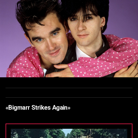
«Bigmarr Strikes Again»