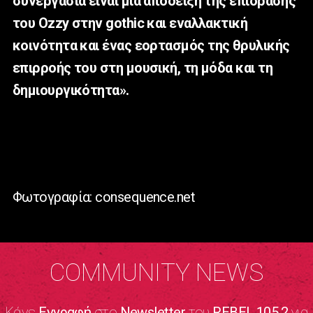
συνεργασία είναι μια απόδειξη της επίδρασης
του Ozzy στην gothic και εναλλακτική
κοινότητα και ένας εορτασμός της θρυλικής
επιρροής του στη μουσική, τη μόδα και τη
δημιουργικότητα».
Φωτογραφία: consequence.net
COMMUNITY NEWS
Κάνε
Εγγραφή
στο
Newsletter
του
REBEL 105.2
για