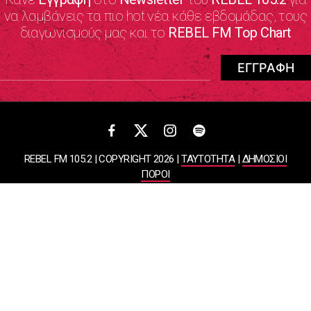
να λαμβάνεις τα πιο hot νέα κάθε εβδομάδας, τους
διαγωνισμούς μας και το
REBEL FM Top Chart
REBEL FM 105.2 | COPYRIGHT 2026 |
ΤΑΥΤΟΤΗΤΑ
|
ΔΗΜΟΣΙΟΙ
ΠΟΡΟΙ
ΠΟΛΙΤΙΚΗ ΑΠΟΡΡΗΤΟΥ & ΟΡΟΙ ΧΡΗΣΗΣ
Designed & Developed by
WHISKEY
ΑΤΛΑΝΤΙΣ ΡΑΔΙΟΦΩΝΙΚΕΣ ΚΑΙ ΤΗΛΕΟΠΤΙΚΕΣ ΕΠΙΧΕΙΡΗΣΕΙΣ ΚΑΙ
ΕΚΔΟΣΕΙΣ ΑΕ
ΒΑΣΙΛΙΣΣΗΣ ΣΟΦΙΑΣ 85, ΜΑΡΟΥΣΙ, 15124