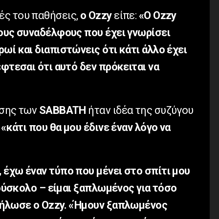
ές του παθήσεις,
ο Ozzy
είπε:
«Ο Ozzy
ρους συναδέλφους που έχει γνωρίσει
ωί και διαπιστώνεις ότι κάτι άλλο έχει
έφτεσαι ότι αυτό δεν πρόκειται να
ωσης των
SABBATH
ήταν ιδέα της συζύγου
ς
«κάτι που θα μου έδινε έναν λόγο να
 έχω έναν τύπο που μένει στο σπίτι μου
ι δύσκολο – είμαι ξαπλωμένος για τόσο
δήλωσε ο Ozzy. «Ήμουν ξαπλωμένος