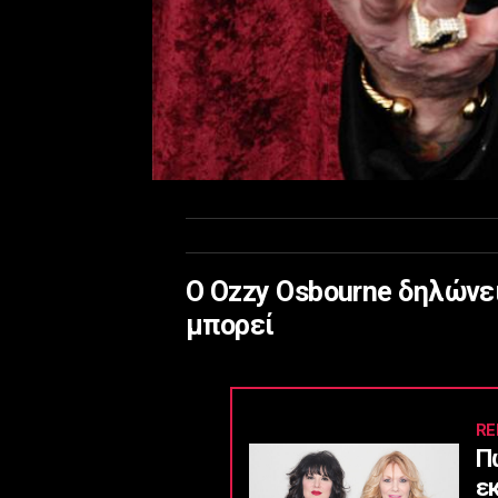
Ο Ozzy Osbourne δηλώνει
μπορεί
RE
Π
ε