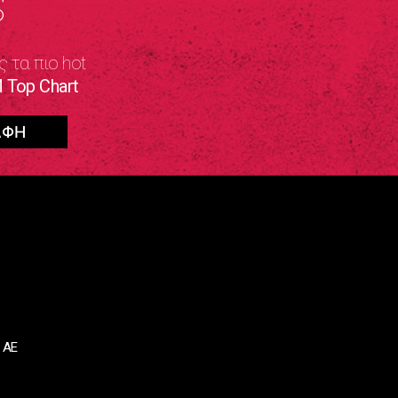
S
ς τα πιο hot
 Top Chart
 ΑΕ