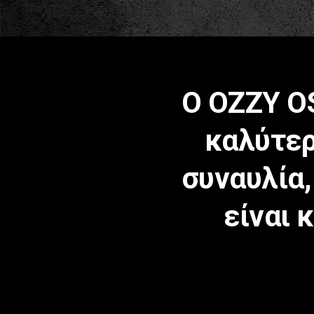
Ο OZZY O
καλύτερ
συναυλία,
είναι 