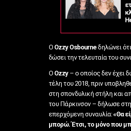
ε
κ
He
Ο
Ozzy Osbourne
δηλώνει ότι
δώσει την τελευταία του συν
Ο
Ozzy
– ο οποίος δεν έχει 
τέλη του 2018, πριν υποβλη
στη σπονδυλική στήλη και απ
του Πάρκινσον – δήλωσε στη
επερχόμενη συναυλία:
«Θα εί
μπορώ. Έτσι, το μόνο που μ