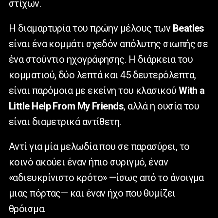
στίχων.
Η διαμαρτυρία του πρώην μέλους των
Beatles
είναι ένα κομμάτι σχεδόν απόλυτης σιωπής σε
ένα στούντιο ηχογράφησης. Η διάρκεια του
κομματιού, δύο λεπτά και 45 δευτερόλεπτα,
είναι παρόμοια με εκείνη του κλασικού
With a
Little Help From My Friends
, αλλά η ουσία του
είναι διαμετρικά αντίθετη.
Αντί για μία μελωδία που σε παρασύρει, το
κοινό ακούει έναν ήπιο συριγμό, έναν
«αδιευκρίνιστο κρότο» —ίσως από το άνοιγμα
μιας πόρτας— και έναν ήχο που θυμίζει
θρόισμα.