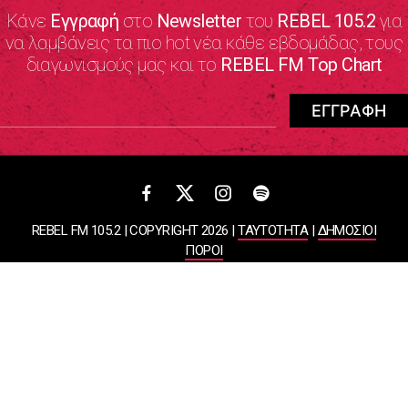
Κάνε
Εγγραφή
στο
Newsletter
του
REBEL 105.2
για
να λαμβάνεις τα πιο hot νέα κάθε εβδομάδας, τους
διαγωνισμούς μας και το
REBEL FM Top Chart
REBEL FM 105.2 | COPYRIGHT 2026 |
ΤΑΥΤΟΤΗΤΑ
|
ΔΗΜΟΣΙΟΙ
ΠΟΡΟΙ
ΠΟΛΙΤΙΚΗ ΑΠΟΡΡΗΤΟΥ & ΟΡΟΙ ΧΡΗΣΗΣ
Designed & Developed by
WHISKEY
ΑΤΛΑΝΤΙΣ ΡΑΔΙΟΦΩΝΙΚΕΣ ΚΑΙ ΤΗΛΕΟΠΤΙΚΕΣ ΕΠΙΧΕΙΡΗΣΕΙΣ ΚΑΙ
ΕΚΔΟΣΕΙΣ ΑΕ
ΒΑΣΙΛΙΣΣΗΣ ΣΟΦΙΑΣ 85, ΜΑΡΟΥΣΙ, 15124