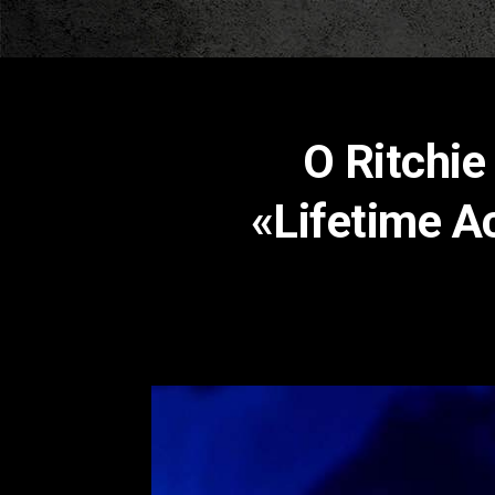
Ο Ritchi
«Lifetime 