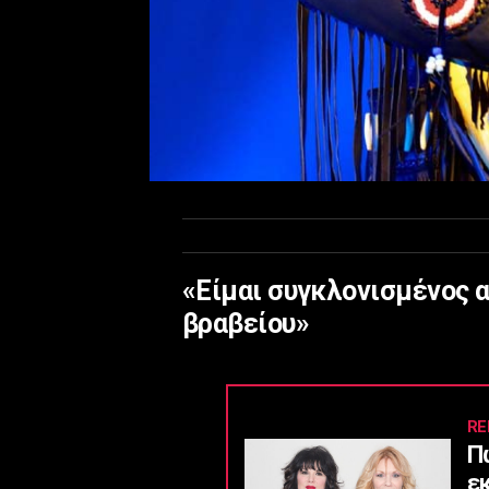
«Είμαι συγκλονισμένος α
βραβείου»
RE
Π
ε