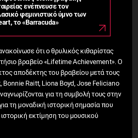
ταιρείας ενέπνευσε τον
λασικό φεμινιστικό ύμνο των
art, το «Barracuda»
ανακοίνωσε ότι ο θρυλικός κιθαρίστας
ετήσιο βραβείο «Lifetime Achievement». Ο
έκτος αποδέκτης του βραβείου μετά τους
Bonnie Raitt, Liona Boyd, Jose Feliciano
 αναγνωρίζονται για τη συμβολή τους στην
για τη μοναδική ιστορική σημασία που
 ιστορική εκτίμηση του μουσικού