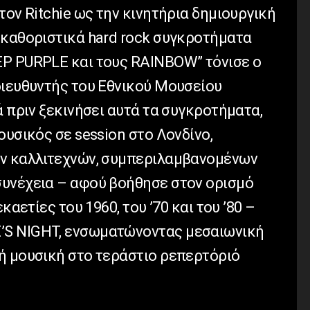
τον Ritchie ως την κινητήρια δημιουργική
 καθοριστικά hard rock συγκροτήματα
P PURPLE και τους RAINBOW” τόνισε ο
διευθυντής του Εθνικού Μουσείου
ά πριν ξεκινήσει αυτά τα συγκροτήματα,
ουσικός σε session στο Λονδίνο,
ών καλλιτεχνών, συμπεριλαμβανομένων
υνέχεια – αφού βοήθησε στον ορισμό
καετίες του 1960, του ’70 και του ’80 –
S NIGHT, ενσωματώνοντας μεσαιωνική
ή μουσική στο τεράστιο ρεπερτόριό