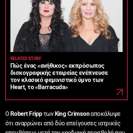
RELATED STORY
Πώς ένας «ανήθικος» εκπρόσωπος
δισκογραφικής εταιρείας ενέπνευσε
τον κλασικό φεμινιστικό ύμνο των
Heart, το «Barracuda»
Ο
Robert
Fripp
των
King
Crimson
αποκάλυψε
ότι αναρρώνει από δύο επείγουσες ιατρικές
επεμβάσεις μετά την καρδιακή προσβολή που