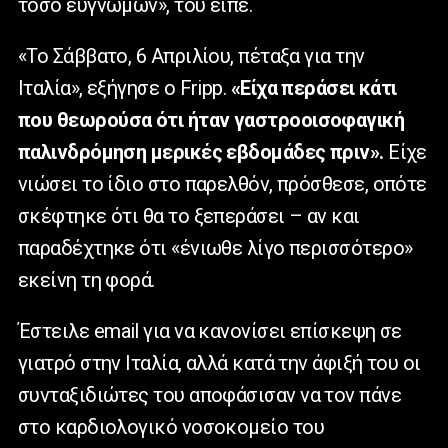
τόσο ευγνώμων», του είπε.
«Το Σάββατο, 6 Απριλίου, πέταξα για την
Ιταλία», εξήγησε ο
Fripp
.
«Είχα περάσει κάτι
που θεωρούσα ότι ήταν γαστροοισοφαγική
παλινδρόμηση μερικές εβδομάδες πριν».
Είχε
νιώσει το ίδιο στο παρελθόν, πρόσθεσε, οπότε
σκέφτηκε ότι θα το ξεπεράσει – αν και
παραδέχτηκε ότι «ένιωθε λίγο περισσότερο»
εκείνη τη φορά.
Έστειλε
email
για να κανονίσει επίσκεψη σε
γιατρό στην Ιταλία, αλλά κατά την άφιξή του οι
συνταξιδιώτες του αποφάσισαν να τον πάνε
στο καρδιολογικό νοσοκομείο του