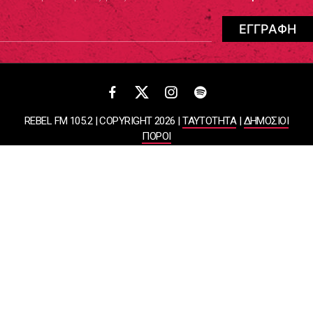
REBEL FM 105.2 | COPYRIGHT 2026 |
ΤΑΥΤΟΤΗΤΑ
|
ΔΗΜΟΣΙΟΙ
ΠΟΡΟΙ
ΠΟΛΙΤΙΚΗ ΑΠΟΡΡΗΤΟΥ & ΟΡΟΙ ΧΡΗΣΗΣ
Designed & Developed by
WHISKEY
ΑΤΛΑΝΤΙΣ ΡΑΔΙΟΦΩΝΙΚΕΣ ΚΑΙ ΤΗΛΕΟΠΤΙΚΕΣ ΕΠΙΧΕΙΡΗΣΕΙΣ ΚΑΙ
ΕΚΔΟΣΕΙΣ ΑΕ
ΒΑΣΙΛΙΣΣΗΣ ΣΟΦΙΑΣ 85, ΜΑΡΟΥΣΙ, 15124
ΑΦΜ: 099878458 | ΔΟΥ: ΚΕΦΟΔΕ ΑΤΤΙΚΗΣ | Αριθμός Γ.Ε.ΜΗ:
044643607000 | Τηλέφωνο: 2108050000