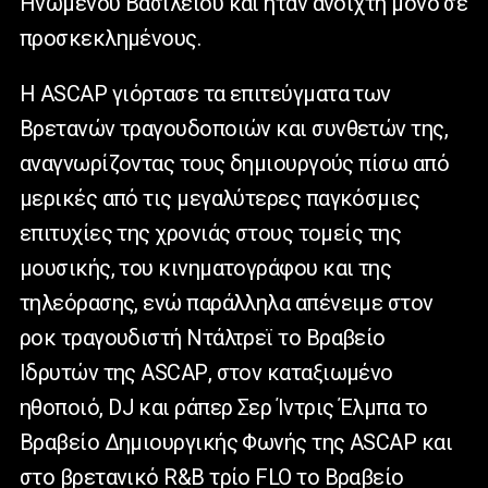
Ηνωμένου Βασιλείου και ήταν ανοιχτή μόνο σε
προσκεκλημένους.
Η
ASCAP
γιόρτασε τα επιτεύγματα των
Βρετανών τραγουδοποιών και συνθετών της,
αναγνωρίζοντας τους δημιουργούς πίσω από
μερικές από τις μεγαλύτερες παγκόσμιες
επιτυχίες της χρονιάς στους τομείς της
μουσικής, του κινηματογράφου και της
τηλεόρασης, ενώ παράλληλα απένειμε στον
ροκ τραγουδιστή Ντάλτρεϊ το Βραβείο
Ιδρυτών της
ASCAP
, στον καταξιωμένο
ηθοποιό,
DJ
και ράπερ Σερ Ίντρις Έλμπα το
Βραβείο Δημιουργικής Φωνής της
ASCAP
και
στο βρετανικό
R
&
B
τρίο
FLO
το Βραβείο