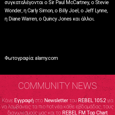
συγκαταλέγονται ο
Sir Paul McCartney
, ο
Stevie
Wonder
, η
Carly Simon
, ο
Billy Joel
, ο
Jeff Lynne
,
η
Diane Warren
, ο
Quincy Jones
και άλλοι.
Φωτογραφία: alamy.com
COMMUNITY NEWS
Κάνε
Εγγραφή
στο
Newsletter
του
REBEL 105.2
για
να λαμβάνεις τα πιο hot νέα κάθε εβδομάδας, τους
διαγωνισμούς μας και το
REBEL FM Top Chart