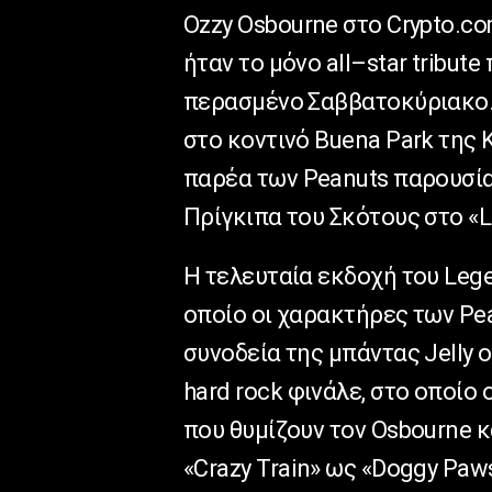
Ozzy
Osbourne
στο
Crypto
.
co
ήταν το μόνο
all
–
star
tribute
περασμένο Σαββατοκύριακο.
στο κοντινό
Buena
Park
της 
παρέα των
Peanuts
παρουσία
Πρίγκιπα του Σκότους στο «
L
Η τελευταία εκδοχή του
Leg
οποίο οι χαρακτήρες των
Pe
συνοδεία της μπάντας
Jelly
o
hard
rock
φινάλε, στο οποίο 
που θυμίζουν τον
Osbourne
κ
«
Crazy
Train
» ως «
Doggy
Paw