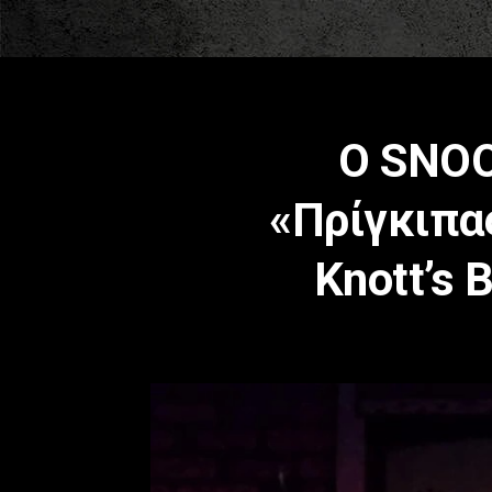
Ο SNOO
«Πρίγκιπα
Knott’s