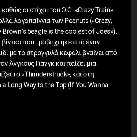
, καθώς οι στίχοι του
O
.
G
. «
Crazy
Train
»
ολλά λογοπαίγνια των
Peanuts
(«
Crazy
,
e
Brown
’
s
beagle
is
the
coolest
of
Joes
»).
ο βίντεο που τραβήχτηκε από έναν
ιδί με το στρογγυλό κεφάλι βγαίνει από
ον Άνγκους Γιανγκ και παίζει μια
ζει το «
Thunderstruck
», και στη
s
a
Long
Way
to
the
Top
(
If
You
Wanna