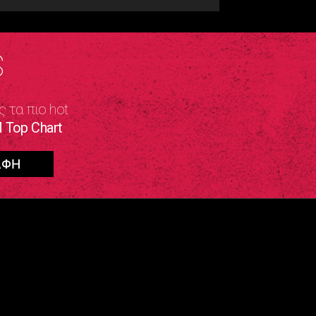
S
ς τα πιο hot
 Top Chart