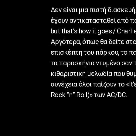
Δεν είναι μια πιστή διασκευή
έχουν αντικατασταθεί από π
but
that
’
s
how
it
goes
/
Charli
Αργότερα, όπως θα δείτε στ
επισκέπτη του πάρκου, το πα
τα παρασκήνια ντυμένο σαν τ
κιθαριστική μελωδία που θυμί
συνέχεια όλοι παίζουν το «
It
‘
Rock
“
n
”
Roll
)» των
AC
/
DC
.