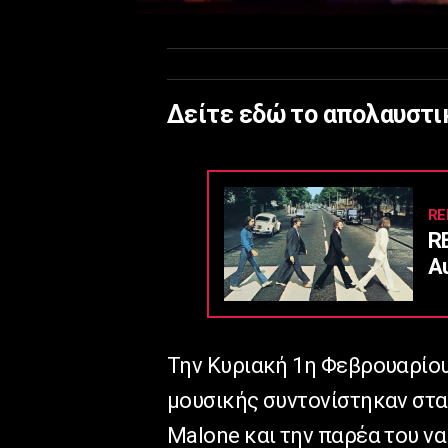
Δείτε εδώ το απολαυστι
RE
R
Α
Την Κυριακή 1η Φεβρουαρίου
μουσικής συντονίστηκαν στ
Malone
και την παρέα του να