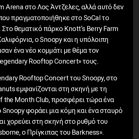
m
Arena
στο Λος Άντζελες, αλλά αυτό δεν
που πραγματοποιήθηκε στο
SoCal
το
 Στο θεματικό πάρκο
Knott
‘
s
Berry
Farm
Καλιφόρνια, ο
Snoopy
και η υπόλοιπη
σαν ένα νέο κομμάτι με θέμα τον
egendary
Rooftop
Concert
» τους.
endary
Rooftop
Concert
του
Snoopy
, στο
anuts
εμφανίζονται στη σκηνή με τη
f
the
Month
Club
, προσφέρει τώρα ένα
ο
Snoopy
φοράει μια κόμη και ένα σταυρό
αι χορεύει στη σκηνή στο ρυθμό του
sborne
, ο Πρίγκιπας του
Barkness
».