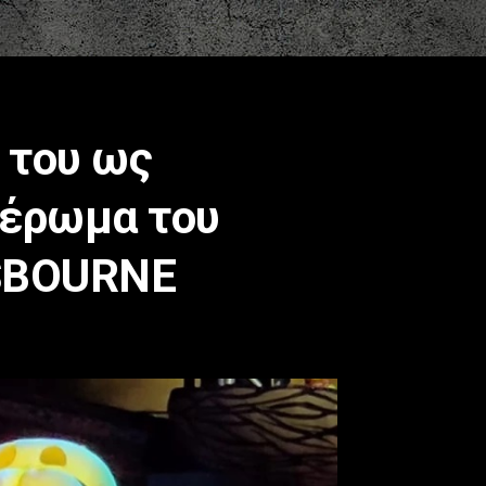
 του ως
ιέρωμα του
OSBOURNE