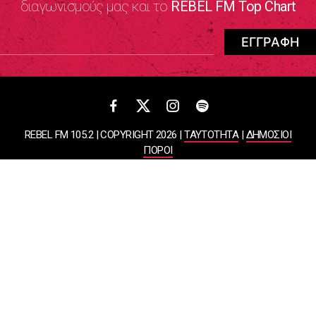
διαγωνισμούς μας και το
REBEL FM Top Chart
REBEL FM 105.2 | COPYRIGHT 2026 |
ΤΑΥΤΟΤΗΤΑ
|
ΔΗΜΟΣΙΟΙ
ΠΟΡΟΙ
ΠΟΛΙΤΙΚΗ ΑΠΟΡΡΗΤΟΥ & ΟΡΟΙ ΧΡΗΣΗΣ
Designed & Developed by
WHISKEY
ΑΤΛΑΝΤΙΣ ΡΑΔΙΟΦΩΝΙΚΕΣ ΚΑΙ ΤΗΛΕΟΠΤΙΚΕΣ ΕΠΙΧΕΙΡΗΣΕΙΣ ΚΑΙ
ΕΚΔΟΣΕΙΣ ΑΕ
ΒΑΣΙΛΙΣΣΗΣ ΣΟΦΙΑΣ 85, ΜΑΡΟΥΣΙ, 15124
ΑΦΜ: 099878458 | ΔΟΥ: ΚΕΦΟΔΕ ΑΤΤΙΚΗΣ | Αριθμός Γ.Ε.ΜΗ:
044643607000 | Τηλέφωνο: 2108050000