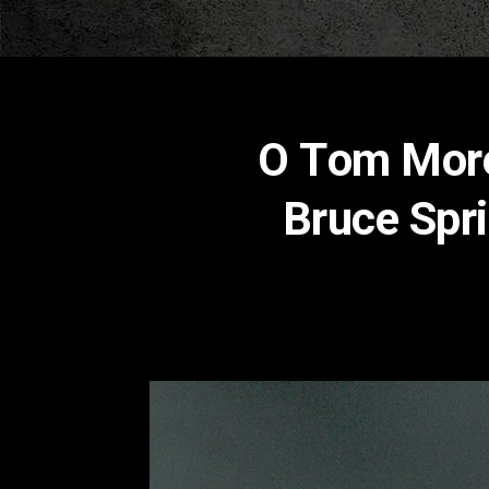
O Τom More
Bruce Spri