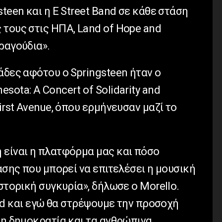
teen και η E Street Band σε κάθε στάση
 τους στις ΗΠΑ, Land of Hope and
ραγούδια».
άδες αφότου ο Springsteen ήταν ο
sota: A Concert of Solidarity and
irst Avenue, όπου ερμήνευσαν μαζί το
 είναι η πλατφόρμα μας και πόσο
τασης που μπορεί να επιτελέσει η μουσική
ιστορική συγκυρία», δήλωσε ο Morello.
and και εγώ θα στρέψουμε την προσοχή
τη δημοκρατία και τα ανθρώπινα