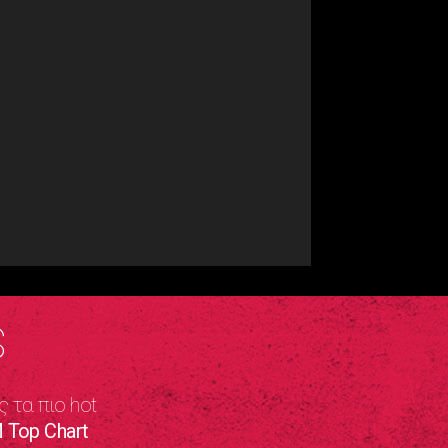
S
ς τα πιο hot
 Top Chart