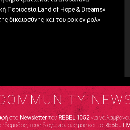
κή Περιοδεία Land of Hope & Dreams»
ης δικαιοσύνης και του ροκ εν ρολ».
COMMUNITY NEW
αφή
στο
Newsletter
του
REBEL 105.2
για να λαμβάνει
εβδομάδας, τους διαγωνισμούς μας και το
REBEL FM