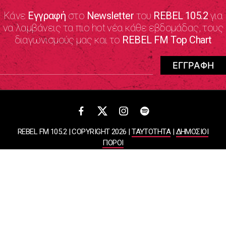
Κάνε
Εγγραφή
στο
Newsletter
του
REBEL 105.2
για
να λαμβάνεις τα πιο hot νέα κάθε εβδομάδας, τους
διαγωνισμούς μας και το
REBEL FM Top Chart
REBEL FM 105.2 | COPYRIGHT 2026 |
ΤΑΥΤΟΤΗΤΑ
|
ΔΗΜΟΣΙΟΙ
ΠΟΡΟΙ
ΠΟΛΙΤΙΚΗ ΑΠΟΡΡΗΤΟΥ & ΟΡΟΙ ΧΡΗΣΗΣ
Designed & Developed by
WHISKEY
ΑΤΛΑΝΤΙΣ ΡΑΔΙΟΦΩΝΙΚΕΣ ΚΑΙ ΤΗΛΕΟΠΤΙΚΕΣ ΕΠΙΧΕΙΡΗΣΕΙΣ ΚΑΙ
ΕΚΔΟΣΕΙΣ ΑΕ