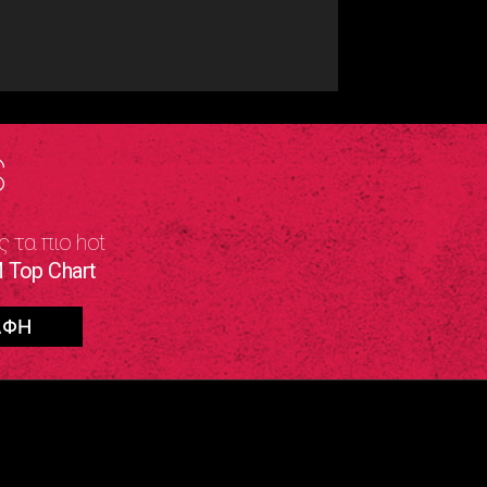
S
ς τα πιο hot
 Top Chart