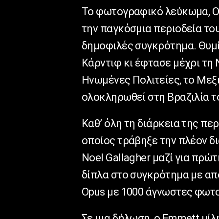
Το φωτογραφικό λεύκωμα, Oas
την παγκόσμια περιοδεία του
δημοφιλές συγκρότημα. Θυμί
Κάρντιφ κι έφτασε μέχρι τη 
Ηνωμένες Πολιτείες, το Μεξικ
ολοκληρωθεί στη Βραζιλία τ
Καθ’ όλη τη διάρκεια της πε
οποίος τράβηξε την πλέον δ
Noel Gallagher μαζί για πρώτ
δίπλα στο συγκρότημα με απο
Opus με 1000 άγνωστες φωτ
Σε μια δήλωση, ο Emmett μίλ