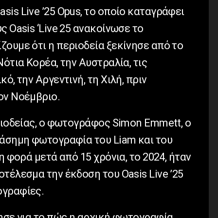
is Live ’25 Opus, το οποίο καταγράφει
ς Oasis ‘Live 25 ανακοίνωσε το
ζουμε ότι η περιοδεία ξεκίνησε από το
Νότια Κορέα, την Αυστραλία, τις
ό, την Αργεντινή, τη Χιλή, πριν
ον Νοέμβριο.
ριοδείας, ο φωτογράφος Simon Emmett, ο
ιάσημη φωτογραφία του Liam και του
η φορά μετά από 15 χρόνια, το 2024, ήταν
τέλεσμα την έκδοση του Oasis Live ’25
ογραφίες.
ησε για το πώς η αρχική φωτογραφία,