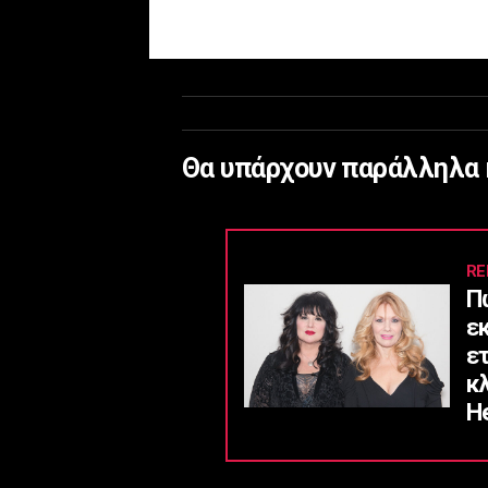
Θα υπάρχουν παράλληλα κ
RE
Π
ε
ε
κ
He