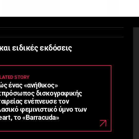
αι ειδικές εκδόσεις
LATED STORY
ώς ένας «ανήθικος»
κπρόσωπος δισκογραφικής
ταιρείας ενέπνευσε τον
λασικό φεμινιστικό ύμνο των
art, το «Barracuda»