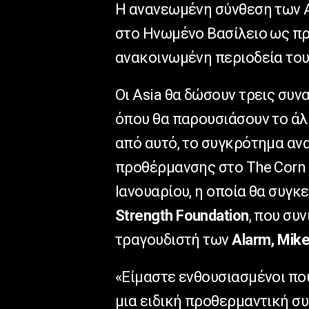
Η ανανεωμένη σύνθεση των
στο Ηνωμένο Βασίλειο ως π
ανακοινωμένη περιοδεία του
Οι
Asia
θα δώσουν τρεις συνα
όπου θα παρουσιάσουν το ά
από αυτό, το συγκρότημα αν
προθέρμανσης στο
The
Corn
Ιανουαρίου, η οποία θα συγκ
Strength
Foundation
, που συ
τραγουδιστή των
Alarm
,
Mik
«Είμαστε ενθουσιασμένοι πο
μια ειδική προθερμαντική σ