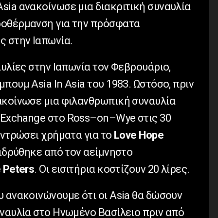
Asia
ανακοίνωσε μια διακριτική συναυλία
ροθέρμανση για την πρόσφατα
ς στην Ιαπωνία.
υλίες στην Ιαπωνία τον Φεβρουάριο,
λμπουμ
Asia
In
Asia
του 1983. Ωστόσο, πριν
ακοίνωσε μια φιλανθρωπική συναυλία
Exchange
στο
Ross
–
on
–
Wye
στις 30
εντρώσει χρήματα για το
Love
Hope
νιδρύθηκε από τον αείμνηστο
e
Peters
. Οι εισιτήρια κοστίζουν 20 λίρες.
υ ανακοινώνουμε ότι οι
Asia
θα δώσουν
υναυλία στο Ηνωμένο Βασίλειο πριν από