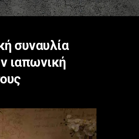
κή συναυλία
ην ιαπωνική
τους