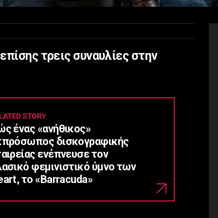
επίσης τρεις συναυλίες στην
LATED STORY
ώς ένας «ανήθικος»
κπρόσωπος δισκογραφικής
ταιρείας ενέπνευσε τον
λασικό φεμινιστικό ύμνο των
art, το «Barracuda»