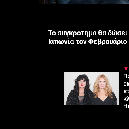
Το συγκρότημα θα δώσει 
Ιαπωνία τον Φεβρουάριο
RE
Π
ε
ε
κ
He