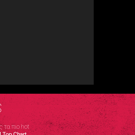
S
ς τα πιο hot
 Top Chart