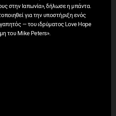
υς στην Ιαπωνία», δήλωσε η μπάντα.
οποιηθεί για την υποστήριξη ενός
αγαπητός — του ιδρύματος
Love
Hope
ήμη του
Mike
Peters»
.