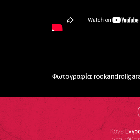
Φωτογραφία: rockandrollga
Κάνε
Εγγρ
νέα κάθε 