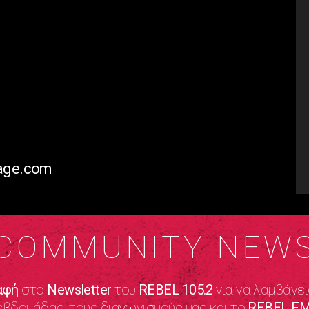
rage.com
COMMUNITY NEW
αφή
στο
Newsletter
του
REBEL 105.2
για να λαμβάνει
εβδομάδας, τους διαγωνισμούς μας και το
REBEL FM