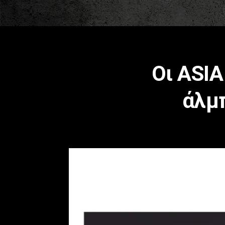
Οι ASIA
άλμπ