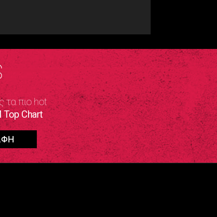
S
ς τα πιο hot
 Top Chart