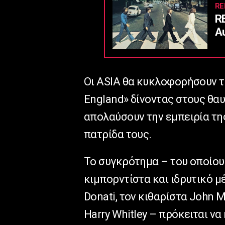
RE
R
Α
Οι ASIA θα κυκλοφορήσουν το 
England» δίνοντας στους θαυ
απολαύσουν την εμπειρία τη
πατρίδα τους.
Το συγκρότημα – του οποίου
κιμπορντίστα και ιδρυτικό μ
Donati, τον κιθαρίστα John M
Harry Whitley – πρόκειται ν