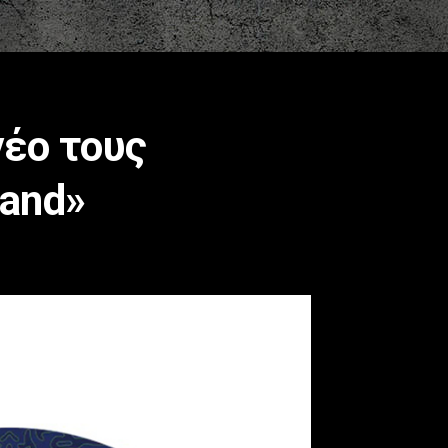
νέο τους
land»