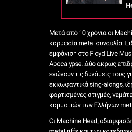
He
Μετά από 10 χρόνια οι Mach
κορυφαία metal συναυλία. Ει
εμφάνιση στο Floyd Live Musi
Apocalypse. Δύο άκρως επιδ
ενώνουν τις δυνάμεις τους γ
εκκωφαντικά sing-alongs, ιδ
φορτισμένες στιγμές, γεμάτ
κομματιών των Ελλήνων met
Οι Machine Head, αδιαμφισβ
metal riffs και των κατεδαφι