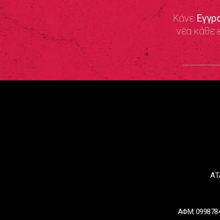
Κάνε
Εγγρ
νέα κάθε 
ΑΤ
ΑΦΜ: 0998784