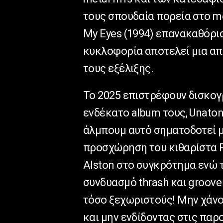
τους σπουδαία πορεία στο me
My Eyes (1994) επανακαθόρισ
κυκλοφορία αποτελεί μια απ
τους εξέλιξης.
Το 2025 επιστρέφουν δισκο
ενδέκατο album τους, Unaton
άλμπουμ αυτό σηματοδοτεί μι
προσχώρηση του κιθαρίστα R
Alston στο συγκρότημα ενώ τ
συνδυασμό thrash και groove
τόσο ξεχωριστούς! Μην χάνο
και μην ενδίδοντας στις παρ