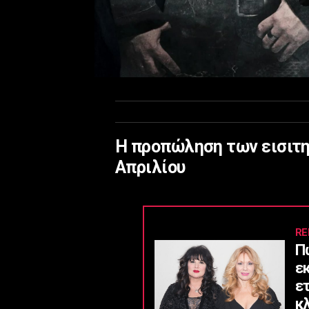
Η προπώληση των εισιτη
Απριλίου
RE
Π
ε
ε
κ