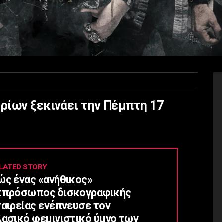
ρίων ξεκινάει την Πέμπτη 17
LATED STORY
ώς ένας «ανήθικος»
κπρόσωπος δισκογραφικής
ταιρείας ενέπνευσε τον
λασικό φεμινιστικό ύμνο των