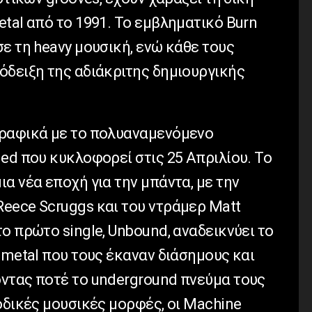
tal από το 1991. Το εμβληματικό Burn
ε τη heavy μουσική, ενώ κάθε τους
όδειξη της αδιάκριτης δημιουργικής
γραφικά με το πολυαναμενόμενο
ed που κυκλοφορεί στις 25 Απριλίου. Το
α νέα εποχή για την μπάντα, με την
eece Scruggs και του ντράμερ Matt
ο πρώτο single, Unbound, αναδεικνύει το
 metal που τους έκαναν διάσημους και
ντας ποτέ το underground πνεύμα τους
οδικές μουσικές μορφές, οι Machine