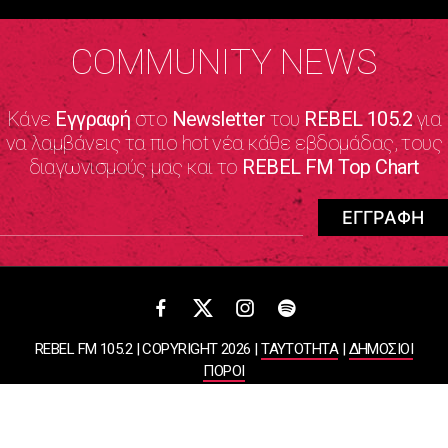
COMMUNITY NEWS
Κάνε
Εγγραφή
στο
Newsletter
του
REBEL 105.2
για
να λαμβάνεις τα πιο hot νέα κάθε εβδομάδας, τους
διαγωνισμούς μας και το
REBEL FM Top Chart
REBEL FM 105.2 | COPYRIGHT 2026 |
ΤΑΥΤΟΤΗΤΑ
|
ΔΗΜΟΣΙΟΙ
ΠΟΡΟΙ
ΠΟΛΙΤΙΚΗ ΑΠΟΡΡΗΤΟΥ & ΟΡΟΙ ΧΡΗΣΗΣ
Designed & Developed by
WHISKEY