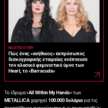
RELATED STORY
Πώς ένας «ανήθικος» εκπρόσωπος
δισκογραφικής εταιρείας ενέπνευσε
τον κλασικό φεμινιστικό ύμνο των
Heart, το «Barracuda»
Το ίδρυμα «
All
Within
My
Hands
» των
METALLICA
χορηγεί
100.000 δολάρια
για τις
προσπάθειες ανακούφισης των σεισμοπαθών