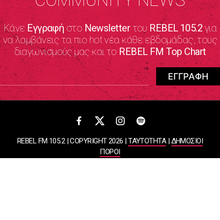
COMMUNITY NEWS
Κάνε
Εγγραφή
στο
Newsletter
του
REBEL 105.2
για
να λαμβάνεις τα πιο hot νέα κάθε εβδομάδας, τους
διαγωνισμούς μας και το
REBEL FM Top Chart
REBEL FM 105.2 | COPYRIGHT 2026 |
ΤΑΥΤΟΤΗΤΑ
|
ΔΗΜΟΣΙΟΙ
ΠΟΡΟΙ
ΠΟΛΙΤΙΚΗ ΑΠΟΡΡΗΤΟΥ & ΟΡΟΙ ΧΡΗΣΗΣ
Designed & Developed by
WHISKEY
ΑΤΛΑΝΤΙΣ ΡΑΔΙΟΦΩΝΙΚΕΣ ΚΑΙ ΤΗΛΕΟΠΤΙΚΕΣ ΕΠΙΧΕΙΡΗΣΕΙΣ ΚΑΙ
ΕΚΔΟΣΕΙΣ ΑΕ