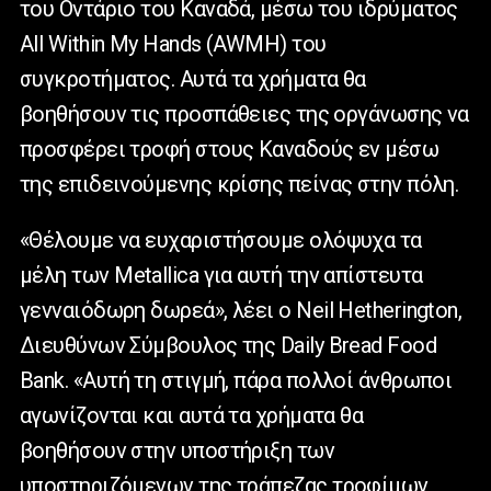
του Οντάριο του Καναδά, μέσω του ιδρύματος
All
Within
My
Hands
(
AWMH
) του
συγκροτήματος. Αυτά τα χρήματα θα
βοηθήσουν τις προσπάθειες της οργάνωσης να
προσφέρει τροφή στους Καναδούς εν μέσω
της επιδεινούμενης κρίσης πείνας στην πόλη.
«Θέλουμε να ευχαριστήσουμε ολόψυχα τα
μέλη των
Metallica
για αυτή την απίστευτα
γενναιόδωρη δωρεά», λέει ο
Neil
Hetherington
,
Διευθύνων Σύμβουλος της
Daily
Bread
Food
Bank
. «Αυτή τη στιγμή, πάρα πολλοί άνθρωποι
αγωνίζονται και αυτά τα χρήματα θα
βοηθήσουν στην υποστήριξη των
υποστηριζόμενων της τράπεζας τροφίμων,